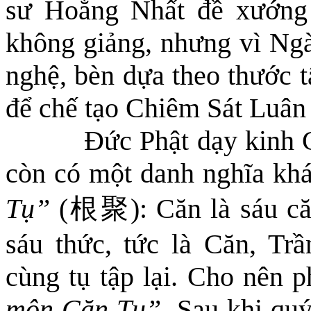
sư Hoằng Nhất đề xướng 
không giảng, nhưng vì Ngà
nghệ, bèn dựa theo thước t
để
chế tạo
Chiêm Sát Luân
Đứ
c Phật dạy kinh
còn có một danh nghĩa kh
Tụ”
(
根聚
): Căn là sáu c
sáu thức, tức là Căn, Trầ
cùng tụ tập lại. Cho nên 
môn Căn Tụ”
. Sau khi qu