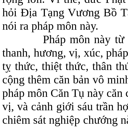
hỏi Địa Tạng Vương Bồ T
nói
ra
pháp môn này.
Pháp môn này từ mắ
thanh, hương, vị, xúc, phá
tỵ thức, thiệt thức, thân t
cộng thêm căn bản vô min
pháp môn Căn Tụ này căn cứ
vị
,
và cảnh giới sáu trần hợp
chiêm sát nghiệp chướng n