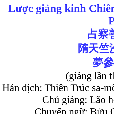
Lược giảng kinh Chiê
P
占察
隋天竺
夢參
(giảng lần 
Hán dịch: Thiên Trúc sa-m
Chủ giảng: Lão 
Chuyển ngữ: Bửu 