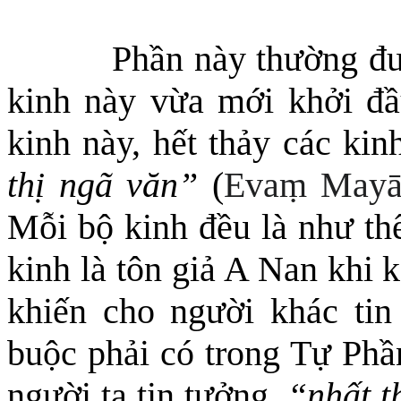
Phần này thường đượ
kinh này vừa mới khởi đầ
kinh này, hết thảy các ki
thị ngã văn”
(
Evaṃ Mayā
Mỗi bộ kinh đều là như thế
kinh là tôn giả A Nan khi k
khiến cho người khác tin
buộc phải có trong Tự Ph
người ta tin tưởng,
“nhất t