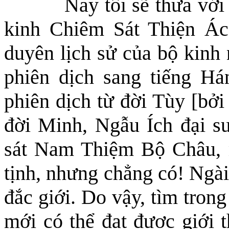
Nay tôi sẽ thưa với
kinh Chiêm Sát Thiện Á
duyên lịch sử của bộ kinh 
phiên dịch sang tiếng Há
phiên dịch từ đời Tùy [bở
đời Minh, Ngẫu Ích đại s
sát Nam Thiệm Bộ Châu, 
tịnh, nhưng chẳng có! Ngài
đắc giới. Do vậy, tìm tron
mới có thể đạt được giới t