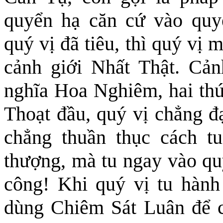
quyển hạ căn cứ vào quy
quý vị đã tiêu, thì quý vị 
cảnh giới Nhất Thật. Cản
nghĩa Hoa Nghiêm,
hai th
Thoạt đầu, quý vị
c
hẳng đạ
chẳng
thuần thục
cách tu
thượng, mà
tu ngay vào qu
công!
Khi quý vị tu hành
dùng Chiêm Sát Luân để c