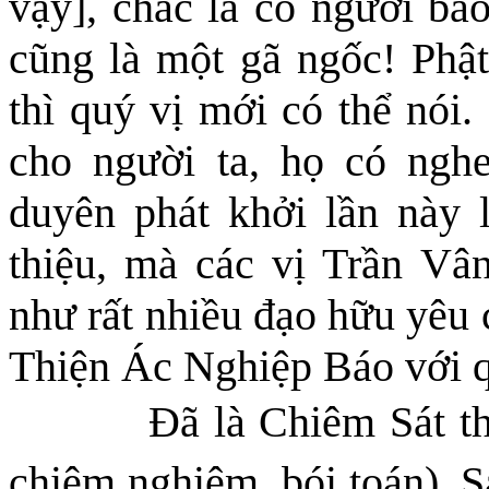
vậy], chắc là có người bảo
cũng là một gã ngốc! Phật
thì quý vị mới có thể nói.
cho người ta, họ có ngh
duyên phát khởi lần này 
thiệu, mà các vị Trần V
như rất nhiều đạo hữu yêu 
Thiện Ác Nghiệp Báo với q
Đã là Chiêm Sát t
chiêm nghiệm, bói toán), S