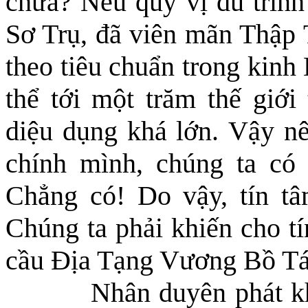
chưa? Nếu quý vị đủ trình 
Sơ Trụ, đã
viên mãn Thập T
theo tiêu chuẩn trong kinh
thể
tới
một trăm thế giới 
diệu dụng khá lớn.
Vậy nê
chính mình, chúng ta có
Chẳng có! Do vậy, tín tâ
Chúng ta phải khiến cho tí
cầu Địa Tạng Vương Bồ Tát 
Nhân duyên phát kh