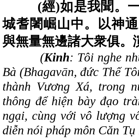
(
經
)
如是我聞。
城耆闍崛山中。以神通
與無量無邊諸大衆俱。
(
Kinh
: Tôi nghe nh
Bà (Bhagav
ā
n, đức Thế Tôn
thành Vương Xá, trong n
thông để hiện bày đạo trà
ngại, cùng với vô lượng v
diễn nói pháp môn Căn Tụ r