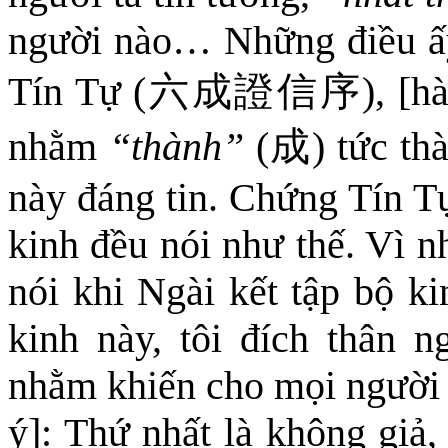
người nào… Những điều ấ
Tín Tự
(
六成證信序
)
, [h
nhằm
“thành”
(
成
)
tức th
này đáng tin. Chứng Tín Tự
kinh đều nói như thế. Vì n
nói khi
Ngài
kết tập bộ ki
kinh này, tôi đích thân 
nhằm khiến cho mọi người t
ý]: Thứ nhất là không giả,