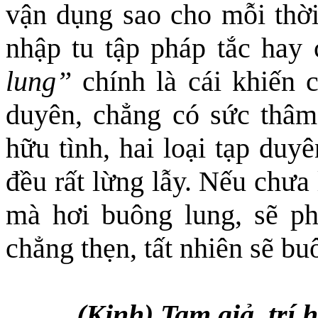
vận dụng
sao cho
mỗi thờ
nhập tu tập pháp tắc hay
lung”
chính là cái khiến c
duyên, chẳng có sức thâm
hữu tình, hai loại tạp duy
đều rất lừng lẫy. Nếu chưa
mà hơi buông lung, sẽ ph
chẳng thẹn, tất nhiên sẽ bu
(Kinh) Tam giả, trí 