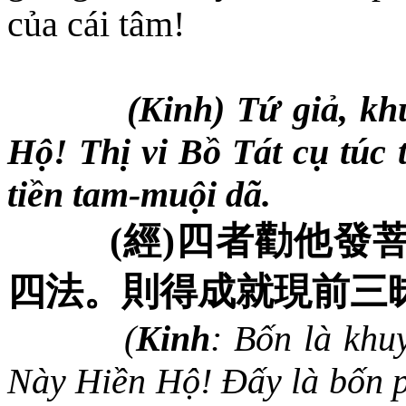
của cái tâm!
(Kinh) Tứ giả, kh
Hộ! Thị vi Bồ Tát cụ túc 
tiền tam-muội dã.
(
經
)
四者勸他發
四法。則得成就現前三
(
Kinh
: Bốn là khu
Này Hiền Hộ! Đấy là bốn p