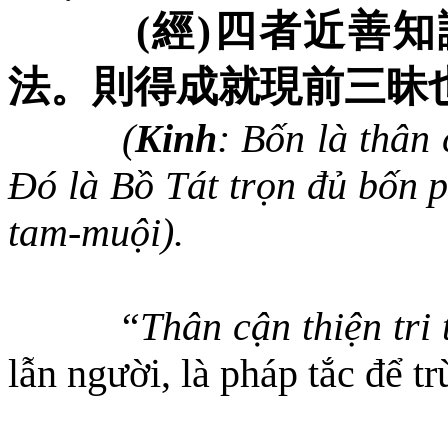
(
經
)
四者近善知
法。則得成就現前三昧
(
Kinh
: Bốn là thân 
Đó là Bồ Tát trọn đủ bốn p
tam-muội).
“Thân cận thiện tri
lẫn người, là pháp tắc để t