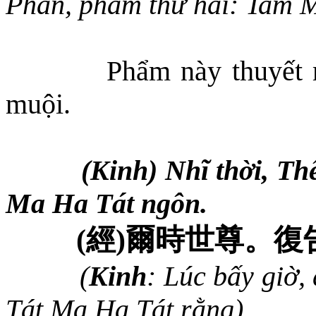
Phần, phẩm thứ hai: Tam 
Phẩm này thuyết 
muội.
(Kinh) Nhĩ thời, T
Ma Ha Tát ngôn.
(
經
)
爾時世尊。復
(
Kinh
: Lúc bấy giờ,
Tát Ma Ha Tát rằng).