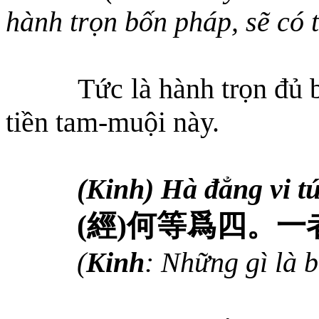
hành trọn bốn pháp, sẽ có 
Tức là hành trọn đủ 
tiền tam-muội này.
(Kinh) Hà đẳng vi tứ
(
經
)
何等爲四。一
(
Kinh
: Những gì là 