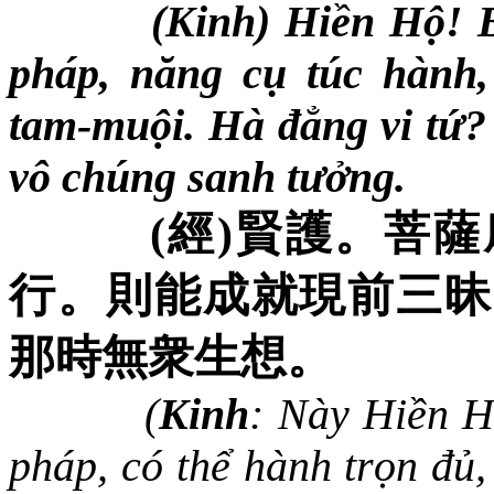
(Kinh) Hiền Hộ! 
pháp, năng cụ túc hành,
tam-muội. Hà đẳng vi tứ? N
vô chúng sanh tưởng.
(
經
)
賢護。菩薩
行。則能成就現前三昧
那時無衆生想。
(
Kinh
: Này Hiền H
pháp, có thể hành trọn đủ, 