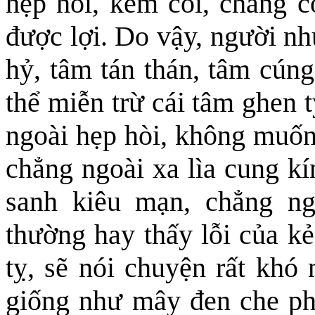
hẹp hòi, kém cỏi, chẳng 
được lợi. Do vậy, người nh
hỷ, tâm tán thán, tâm cún
thể miễn trừ cái tâm ghen 
ngoài hẹp hòi, không muốn
chẳng ngoài xa lìa cung kí
sanh kiêu mạn, chẳng ng
thường hay thấy lỗi của k
tỵ, sẽ nói chuyện rất khó 
giống như mây đen che ph