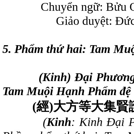
Chuyển ngữ: Bửu 
Giảo duyệt: Đứ
5. Phẩm thứ hai: Tam Mu
(Kinh) Đại Phươn
Tam Muội Hạnh Phẩm đệ 
(
經
)
大方等大集賢
(
Kinh
:
Kinh
Đại 