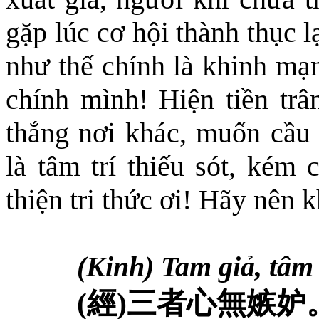
gặp lúc cơ hội thành thục 
như thế chính là khinh mạn
chính mình! Hiện tiền tr
thắng nơi khác, muốn cầu 
là tâm trí thiếu sót, kém 
thiện tri thức ơi! Hãy nên 
(Kinh) Tam giả, tâm 
(
經
)
三者心無嫉妒