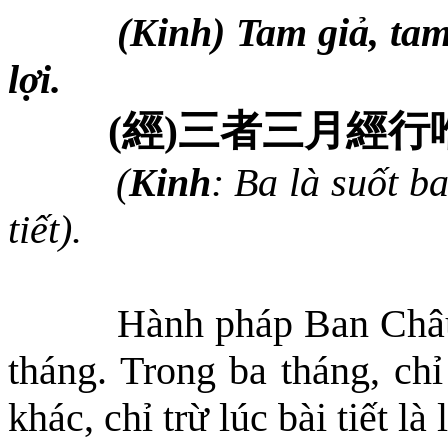
(Kinh) Tam giả, tam
lợi.
(
經
)
三者三月經行
(
Kinh
: Ba là suốt b
tiết).
Hành pháp Ban Châu 
tháng. Trong ba tháng, chỉ
khác, chỉ trừ lúc bài tiết l