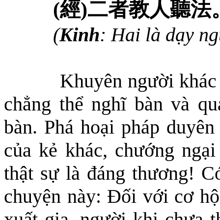
(
經
)
二
者教人聽法
(
Kinh
: Hai là dạy n
Khuyên người khác 
chẳng thể nghĩ bàn và qu
bàn. Phá hoại pháp duyên 
của kẻ khác, chướng ngại 
thật sự là đáng thương! C
chuyện này: Đối với cơ hội
xuất gia, người
khi
chưa t