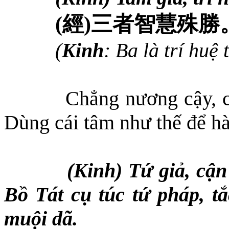
(
經
)
三者智慧殊勝
(
Kinh
: Ba là trí huệ 
Chẳng nương cậy, c
Dùng cái tâm như thế để h
(Kinh) Tứ giả, cận
Bồ Tát cụ túc tứ pháp, tắ
muội dã.