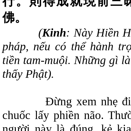
行。則得成就現前三
佛。
(
Kinh
: Này Hiền H
pháp, nếu có thể hành trọ
tiền tam-muội. Những gì l
thấy Phật).
Đừng xem nhẹ đi
chuốc lấy phiền não. Thườ
người này là đúng, kẻ kia