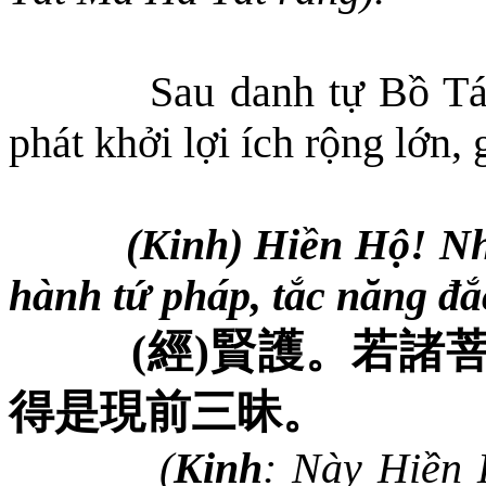
Sau danh tự Bồ Tá
phát khởi lợi ích rộng lớn,
(
Kinh) Hiền Hộ! Nh
hành tứ pháp, tắc năng đắc
(
經
)
賢護。若諸
得是現前三昧。
(
Kinh
: Này Hiền 