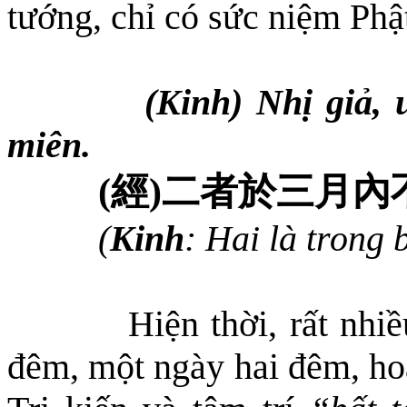
tướng, chỉ có sức niệm Phậ
(Kinh) Nhị giả, 
miên.
(
經
)
二者於三月內
(
Kinh
: Hai là trong
Hiện thời, rất nhi
đêm, một ngày hai đêm, ho