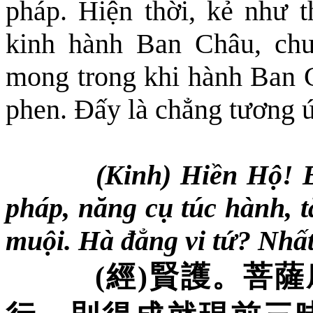
pháp. Hiện thời, kẻ như t
kinh hành Ban Châu, chu
mong trong khi hành Ban C
phen. Đấy là chẳng tương 
(Kinh) Hiền Hộ! 
pháp, năng cụ túc hành, t
muội. Hà đẳng vi tứ? Nhất
(
經
)
賢護。菩薩