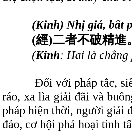
(Kinh) Nhị giả, bất p
(
經
)
二者不破精進
(
Kinh
: Hai là chẳng 
Đối với pháp tắc, siê
ráo, xa lìa giải đãi và buô
pháp hiện thời, người giải 
đảo, cơ hội phá hoại tinh t