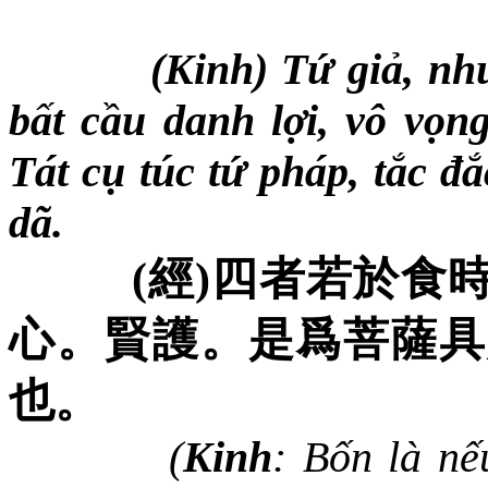
(Kinh) Tứ giả, như
bất cầu danh lợi, vô vọn
Tát cụ túc tứ pháp, tắc đ
dã.
(
經
)
四者若於食
心。賢護。是爲菩薩具
也。
(
Kinh
: Bốn là nế