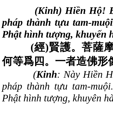
(Kinh) Hiền Hộ! 
pháp thành tựu tam-muội.
Phật hình tượng, khuyến 
(
經
)
賢護。菩薩
何等爲四。一者造佛形
(
Kinh
: Này Hiền H
pháp thành tựu tam-muội
Phật hình tượng, khuyên h