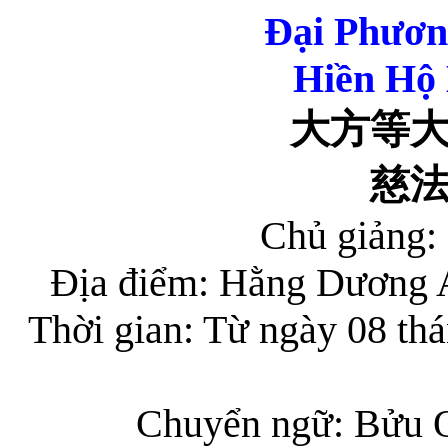
Đại Phươn
Hiền Hộ 
大方等
慈
Chủ giảng:
Địa điểm: Hằng Dương 
Thời gian: Từ ngày 08 th
Chuyển ngữ: Bửu 