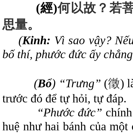
(
經
)
何以故
？
若
思量
。
(
Kinh:
Vì sao vậy? Nếu
bố thí, phước đức ấy chẳn
(
Bổ
)
“Trưng”
(
) 
徵
trước đó để tự hỏi, tự đáp.
“Phước đức”
chính
huệ như hai bánh của một c