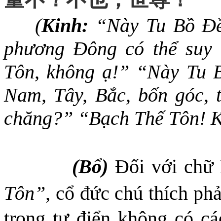
(
Kinh:
“Này Tu Bồ Đề
phương Đông có thể suy
Tôn, không ạ!” “Này Tu 
Nam, Tây, Bắc, bốn góc, t
chăng?” “Bạch Thế Tôn! K
(Bổ)
Đối với
chữ 
Tôn”,
cổ đức chú thích phả
trong
tự điển không có các