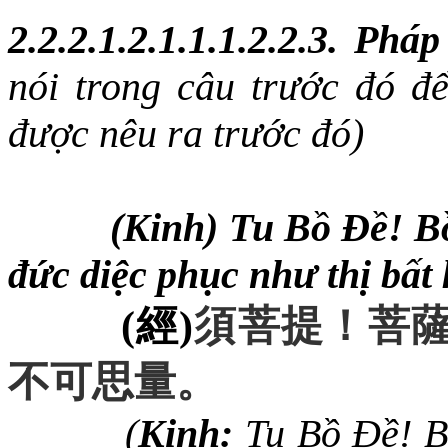
2.2.2.1.2.1.1.1.2.2.3. Ph
nói trong câu trước đó để
được nêu ra trước đó)
(Kinh) Tu Bồ Đề! Bồ
đức diệc phục như thị bất 
(
經
)
須菩提
！
菩
不可思量
。
(
Kinh:
Tu Bồ Đề! Bồ