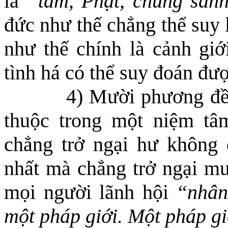
là
“tâm, Phật, chúng sanh
đức như thế chẳng thể suy 
như thế chính là cảnh giớ
tình há có thể suy đoán đư
4) Mười phương đều
thuộc trong một niệm t
chẳng trở ngại
hư không
đ
nhất mà chẳng
trở ngại m
mọi người lãnh hội
“nhân
một pháp giới. Một pháp gi