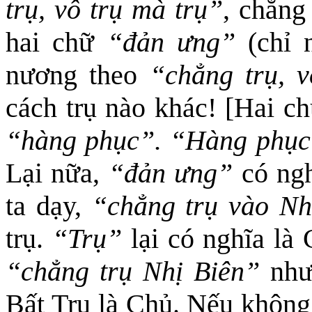
trụ, vô trụ mà trụ”
, chẳng
hai chữ
“đản ưng”
(chỉ n
nương theo
“chẳng trụ, v
cách trụ nào khác! [Hai ch
“hàng phục”. “Hàng phụ
Lại nữa,
“đản ưng”
có ngh
ta dạy,
“chẳng trụ vào Nh
trụ.
“Trụ”
lại có nghĩa là
“chẳng trụ Nhị Biên”
như 
Bất Trụ là Chủ. Nếu không,