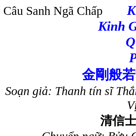
K
Câu Sanh Ngã Chấp
Kinh 
Q
P
金剛般若
Soạn giả: Thanh tín sĩ T
V
清信