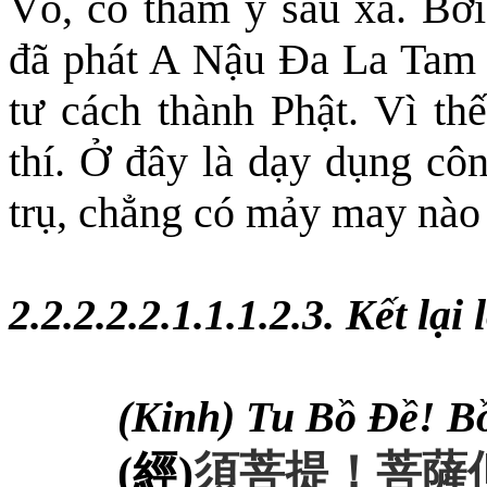
Vô, có thâm ý sâu xa. Bởi 
đã phát A Nậu Đa La Tam 
tư cách thành Phật. Vì th
thí. Ở đây là dạy dụng côn
trụ, chẳng có mảy may nào 
2.2.2.
2
.2.1.1.1.2.3. Kết lại
(Kinh) Tu Bồ Đề! Bồ
(
經
)
須菩提
！
菩薩