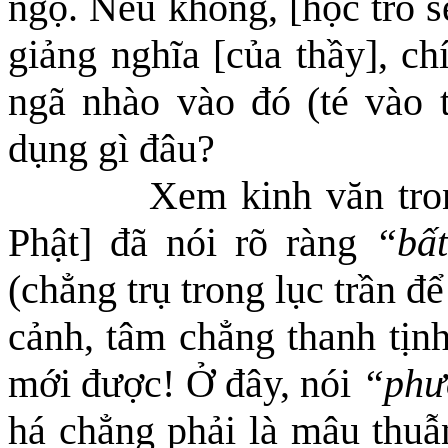
ngộ. Nếu không, [học trò 
giảng nghĩa [của thầy], c
ngã nhào vào đó (
té vào
dụng gì đâu?
Xem kinh văn tron
Phật] đã nói rõ ràng
“
bấ
(
chẳng trụ trong lục trần để
cảnh, tâm chẳng thanh tịnh
mới được! Ở đây, nói
“phư
há chẳng phải là mâu thuẫ