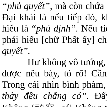
“phủ quyết”,
mà còn chứa
Đại khái là nếu tiếp đó, k
hiểu là “
phủ định”.
Nếu tiế
phải hiểu [chữ Phất ấy] c
quyết”.
Hư không vô tướng, 
được nêu bày, tỏ rõ! Cần
Trong cái nhìn bình phàm,
thảy đều chẳng có
”
.
Đấy