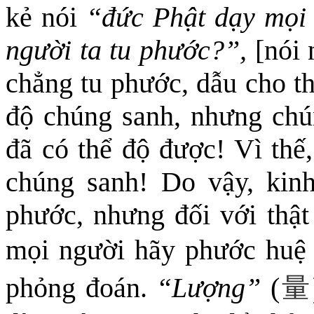
kẻ nói
“đức Phật dạy mọi 
người ta tu phước?”,
[nói 
chẳng tu phước, dẫu cho t
độ chúng sanh, nhưng chú
đã có thể độ được! Vì thế,
chúng sanh! Do vậy, kin
phước, nhưng đối với thật 
mọi người hãy phước
huệ
phỏng đoán.
“Lượng”
(
量