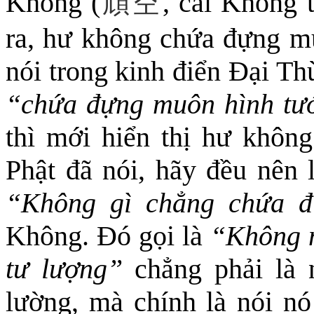
Không (
頑空
,
cái Không t
ra, hư không chứa đựng m
nói trong kinh điển Đại Th
“chứa đựng muôn hình tư
thì mới hiển thị hư khôn
Phật đã nói, hãy đều nên l
“Không gì chẳng chứa 
Không. Đó gọi là
“Không 
tư lượng”
chẳng phải là 
lường, mà chính là nói nó