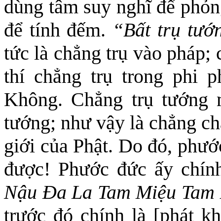
dùng tâm suy nghĩ để phỏn
để tính đếm.
“Bất trụ tướ
tức là chẳng trụ vào pháp;
thí chẳng
trụ trong phi p
Không. Chẳng trụ tướng m
tướng; như vậy là chẳng ch
giới của Phật. Do đó, phướ
được! Phước đức ấy chín
Nậu Đa La Tam Miệu Tam 
trước đó chính là
[phát k