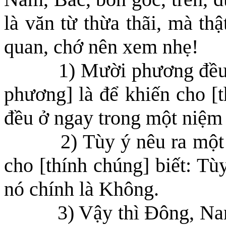
là văn từ thừa thãi, mà thậ
quan, chớ nên xem nhẹ!
1) Mười phương đều 
phương] là để khiến cho [t
đều ở
ngay trong
một
niệm
2) Tùy ý nêu ra một
cho [thính chúng] biết
: Tù
nó chính là Không.
3) Vậy thì Đông, Nam