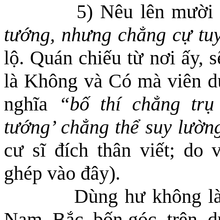
5) Nêu lên mười
tướng, nhưng chẳng cự tu
lộ.
Quán chiếu từ nơi ấy,
s
là
Không và Có
mà
viên d
nghĩa
“bố thí chẳng trụ
tướng’ chẳng thể suy lườn
cư sĩ đích thân viết; do 
ghép vào đây).
Dùng hư không làm
Nam, Bắc, bốn góc, trên, d