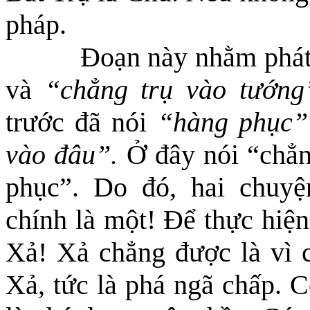
pháp.
Đoạn này nhằm phát
và
“chẳng trụ vào tướng
trước đã nói
“hàng phục”
vào đâu”.
Ở đây nói “chẳn
phục”. D
o đó, hai chuy
chính là một! Để thực hiện
Xả! Xả chẳng được là vì
c
Xả, tức là phá ngã chấp. C