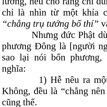
lường, nếu cho rằng chỉ dù
chỉ là nhìn từ một khía c
“chẳng trụ tướng bố thí”
v
Nhưng đức Phật dùn
phương Đông là [người n
sao lại nói bốn phương,
nghĩa:
1) Hễ nêu ra một
Không, đều là “chẳng nên 
cũng thế.