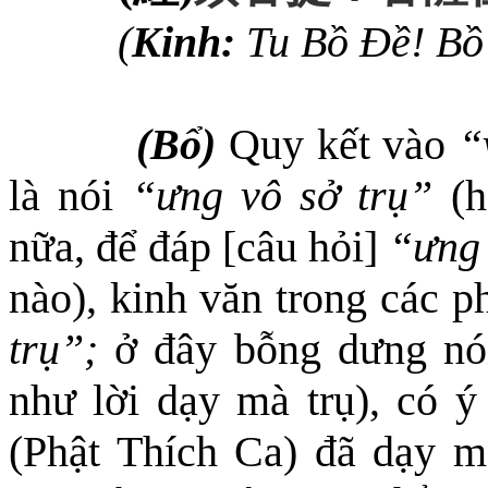
(
Kinh:
Tu Bồ Đề! Bồ
(Bổ)
Quy kết vào
“
là nói
“ưng vô sở trụ”
(h
nữa,
để đáp [câu hỏi]
“ưng 
nào)
, k
inh văn trong các p
trụ”
;
ở đây bỗng dưng n
như lời dạy mà trụ), có ý
(Phật Thích Ca) đã dạy m