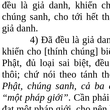
đều là giả danh, khiến c
chúng sanh,
cho tới hết t
giả danh.
4) Đã đều là giả da
khiến cho [thính chúng] b
Phật, đủ loại sai biệt, đề
thôi; chứ nói theo
tánh th
Phật, chúng sanh, cả ba 
“một pháp giới”
. Cần phải
đạt một pháp giới, cho nên