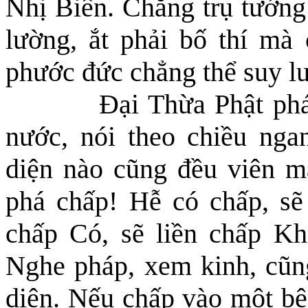
Nhị Biên. Chẳng trụ tướng
lường, ắt phải bố thí mà 
phước đức chẳng thể suy l
Đại Thừa Phật pháp
nước, nói theo chiều nga
diện nào cũng đều viên mã
phá chấp! Hễ có chấp, sẽ
chấp Có, sẽ liền chấp Kh
Nghe pháp, xem kinh, cũn
diện. Nếu chấp vào một bê