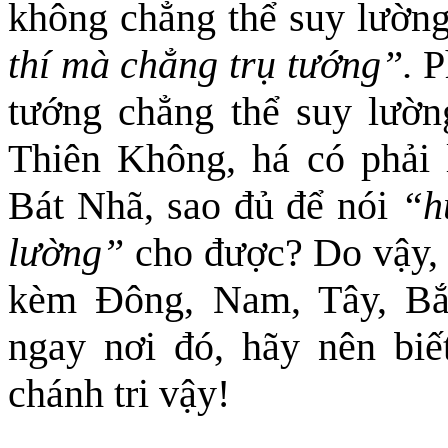
không chẳng thể suy lườn
thí mà chẳng trụ tướng”.
Ph
tướng chẳng thể suy lườn
Thiên Không, há có phải
Bát Nhã, sao đủ để nói
“h
lường”
cho
được? Do vậy, 
kèm Đông, Nam, Tây, Bắc
ngay nơi đó, hãy nên biế
chánh tri vậy!