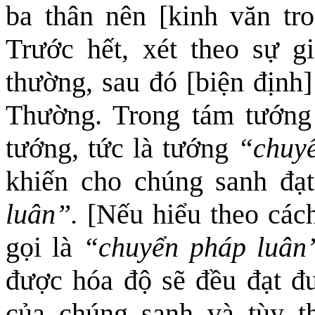
ba thân nên [kinh văn tr
Trước hết, xét theo sự g
thường, sau đó [biện định
Thường. Trong tám tướn
tướng, tức là tướng
“chuyể
khiến cho chúng sanh đạt
luân”.
[Nếu hiểu theo cách
gọi là
“chuyển pháp luân
được hóa độ
sẽ
đều đạt đ
của chúng sanh và
tùy 