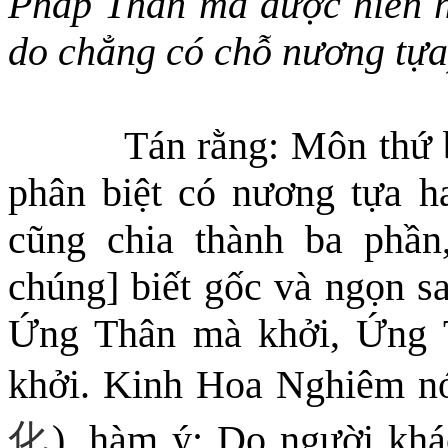
Pháp Thân mà được hiển hi
do chẳng có chỗ nương tựa
Tán rằng: Môn thứ
phân biệt có nương tựa h
cũng chia thành ba phần
chúng] biết gốc và ngọn sa
Ứng Thân mà khởi, Ứng
khởi. Kinh Hoa Nghiêm n
化
), hàm ý: Do người khá