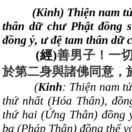
(Kinh) Thiện nam tử
thân dữ chư Phật đồng s
đồng ý, ư đệ tam thân dữ 
(
經
)
善男子
！
一
於第二身與諸佛同意
，
(
Kinh
: Thiện nam tử
thứ nhất (Hóa Thân), đồng
thứ hai (Ứng Thân) đồng ý
ba (Pháp Thân) đồng thể vớ