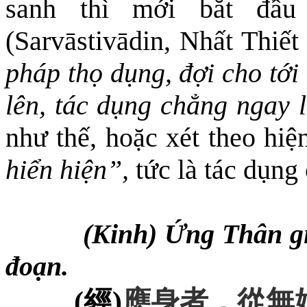
sanh thì mới bắt đầ
(
Sarvāstivādin,
Nhất Thiết
pháp thọ dụng, đợi cho tới
lên, tác dụng chẳng ngay l
như thế, hoặc xét theo hi
hiển hiện”,
tức là tác dụng
(Kinh) Ứng Thân giả
đoạn.
(
經
)
應身者
，
從無