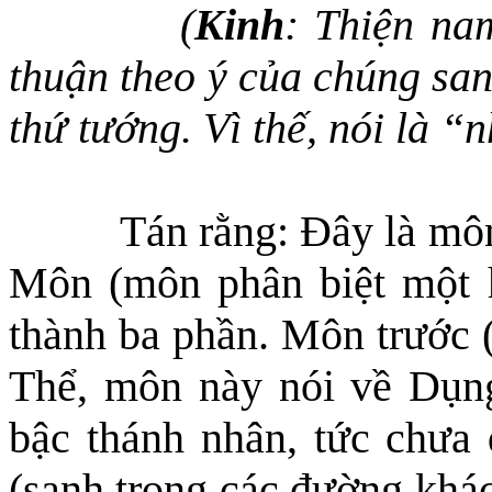
(
Kinh
: Thiện na
thuận theo ý của chúng san
thứ tướng. Vì thế, nói là “n
Tán rằng: Đây là môn
Môn (môn phân biệt một h
thành ba phần
.
Môn trước 
Thể, môn này nói về Dụng
bậc thánh nhân, tức chưa 
(sanh trong các đường khác