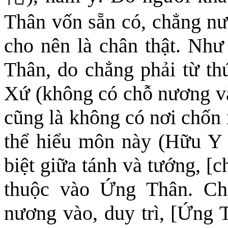
Thân vốn
sẵn có,
chẳng n
cho nên là chân thật. Nh
Thân,
do
chẳng phải từ th
Xứ (không có chỗ nương vào
cũng là không có nơi chốn
thể hiểu môn này
(Hữu Y 
biệt giữa tánh và tướng, [
thuộc vào Ứng Thân. Ch
nương vào, duy trì, [Ứng