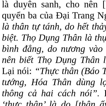
là duyên sanh
,
cho nên
quyển ba của Đại Trang N
là thân tự tánh, do hết th
biệt. Thọ Dụng Thân là thự
bình đẳng, do nương vào
nên biết Thọ Dụng Thân l
Lại nói:
“Thực thân (Báo T
tướng, Hóa Thân dùng lợ
thông cả hai cách nói”.
L
‘thực thân’ là do [thân ấ