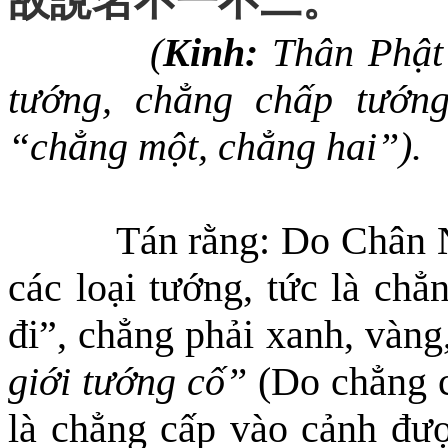
故
說
名不一不二
。
(
Kinh:
Thân Phật 
tướng, chẳng chấp tướng
“chẳng một, chẳng hai”).
Tán rằng: Do Chân N
các loại tướng, tức là chẳ
đi”, chẳng phải xanh, vàng
giới tướng cố”
(
Do chẳng c
là chẳng cấp vào cảnh đư