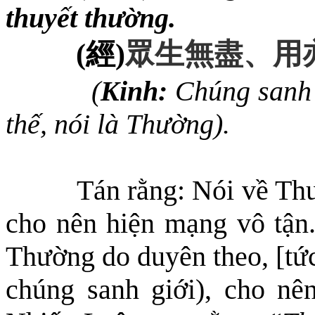
thuyết thường.
(
經
)
眾生無盡
、
用
(
Kinh:
Chúng sanh v
thế, nói là Thường).
Tán rằng: Nói về Thư
cho nên hiện mạng vô tận.
Thường do duyên theo, [tức
chúng sanh giới), cho nê