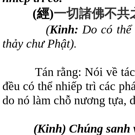
(
經
)
一切諸佛不共
(
Kinh:
Do có thể 
thảy chư Phật).
Tán rằng: Nói về tá
đều có thể nhiếp trì
c
ác ph
do nó làm chỗ nương tựa, du
(Kinh) Chúng sanh v