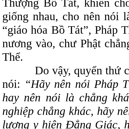
Thượng Bồ Tát, khiến ch
giống nhau, cho nên nói 
“giáo hóa Bồ Tát”, Pháp T
nương vào, chư Phật chẳng
Thể.
Do vậy, quyển thứ 
nói:
“
Hãy nên nói
Pháp T
hay nên nói là chẳng kh
nghiệp chẳng khác, hãy nê
lượng y hiện Đẳng Giác, h