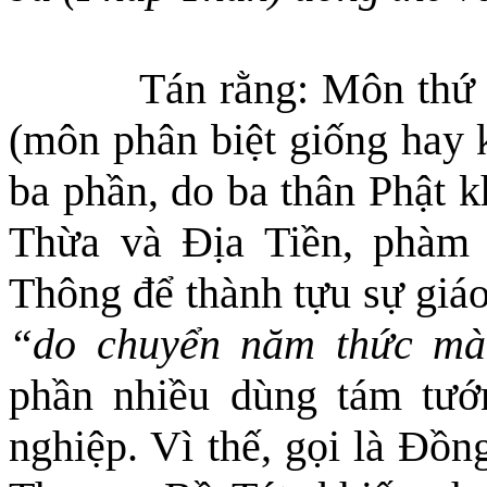
Tán rằng: Môn thứ
(môn phân biệt giống hay 
ba phần, do ba thân Phật k
Thừa và Địa Tiền, phàm
T
hông để thành tựu sự giáo
“do chuyển
năm thức
mà 
phần nhiều dùng tám tướ
nghiệp. Vì thế, gọi là Đồ