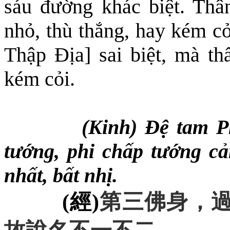
sáu đường khác biệt. Thâ
nhỏ, thù thắng, hay kém cỏ
Thập Địa] sai biệt
,
mà thấ
kém cỏi.
(Kinh) Đệ tam Ph
tướng, phi chấp tướng cản
nhất
,
bất nhị.
(
經
)
第三佛身
，