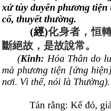
xứ tùy duyên phương tiện t
cố, thuyết thường.
(
經
)
化身者
，
恒
斷
絕
故
，
是故
說
常
。
(
Kinh:
Hóa Thân do lu
mà phương tiện [ứng hiện]
nơi. Vì thế, nói là
T
hường).
Tán rằng: Kế đó, giả