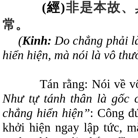
(
經
)
非是本故
、
常
。
(
Kinh:
Do chẳng phải là
hiển hiện, mà nói là vô thư
Tán rằng: Nói về 
Như tự tánh thân là gốc 
chẳng hiển hiện”
: Công đ
khởi hiện ngay lập tức,
m