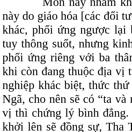
Môn này nhằm khiế
này do giáo hóa [các đối t
khác, phối ứng ngược lại 
tuy thông suốt, nhưng kin
phối ứng riêng với ba thâ
khi còn đang thuộc địa vị 
nghiệp khác biệt, thức th
Ngã
,
cho nên sẽ có
“
ta và
vị thì chứng lý bình đẳng
khởi lên sẽ đồng sự, Tha