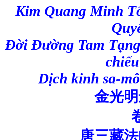
Kim Quang Minh Tố
Quyể
Đời Đường Tam Tạng 
chiếu
Dịch kinh sa-mô
金光明
唐三藏法