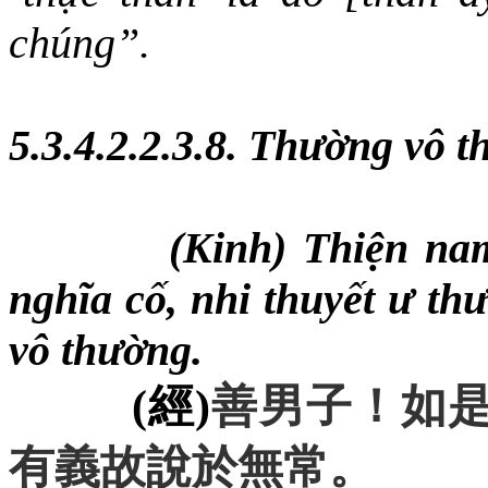
chúng”.
5.3.4.2.2.3.8. Thường vô 
(Kinh) Thiện na
nghĩa cố, nhi thuyết ư th
vô thường.
(
經
)
善男子
！
如
有義故
說於無
常
。