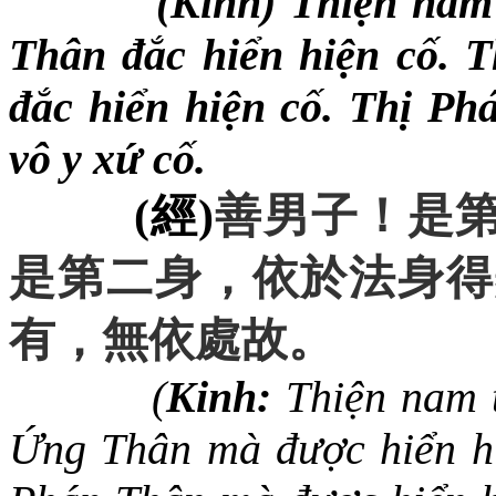
(Kinh) Thiện nam 
Thân đắc hiển hiện cố. T
đắc hiển hiện cố. Thị Phá
vô y xứ cố.
(
經
)
善男子
！
是
是第二身
，
依於法身得
有
，
無依處故
。
(
Kinh:
Thiện nam t
Ứng Thân mà được hiển hi