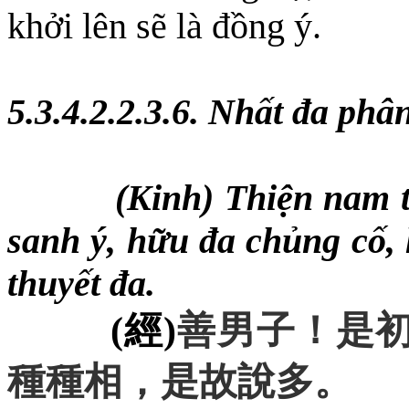
khởi lên sẽ là đồng ý.
5.3.4.2.2.3.6. Nhất đa phâ
(Kinh) Thiện nam t
sanh ý, hữu đa chủng cố, 
thuyết đa.
(
經
)
善男子
！
是
種種相
，
是故
說
多
。