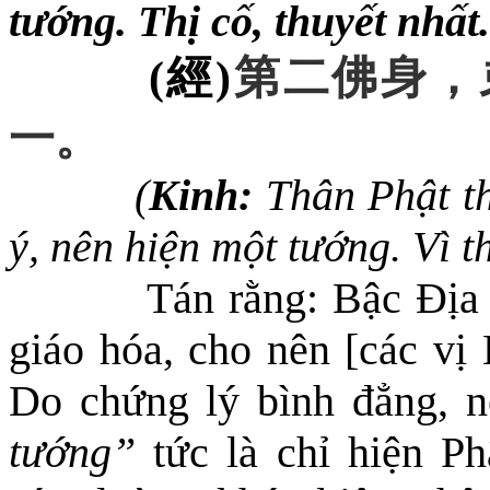
tướng. Thị cố, thuyết nhất.
(
經
)
第二佛身
，
一
。
(
Kinh:
Thân Phật t
ý, nên hiện một tướng. Vì t
Tán rằng: Bậc Đị
giáo hóa,
cho
nên [các vị
Do chứng lý bình đẳng, n
tướng”
tức là chỉ hiện Ph