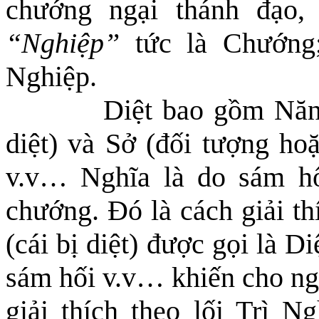
chướng ngại thánh đạo
,
“Nghiệp”
tức là Chướng; 
Nghiệp.
Diệt bao gồm
N
ăn
diệt) và Sở (đối tượng hoặ
v.v… Nghĩa là do sám hố
chướng. Đó là cách giải th
(cái bị diệt) được gọi là D
sám hối v.v…
khiến cho
ng
giải thích theo lối Trì N