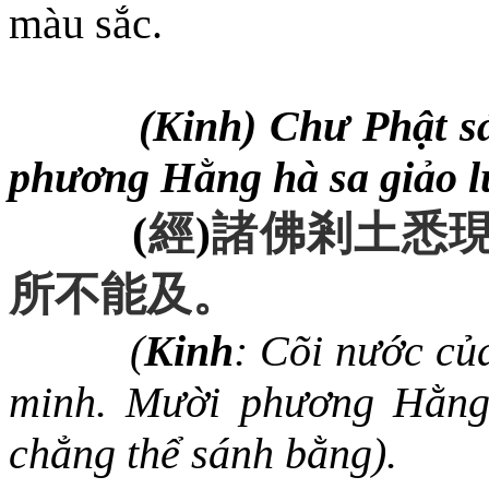
màu sắc.
(Kinh) Chư Phật sá
phương Hằng hà sa giảo l
(
經
)
諸佛剎土悉
所不能及
。
(
Kinh
: Cõi nước củ
minh. Mười phương Hằng 
chẳng thể sánh bằng).