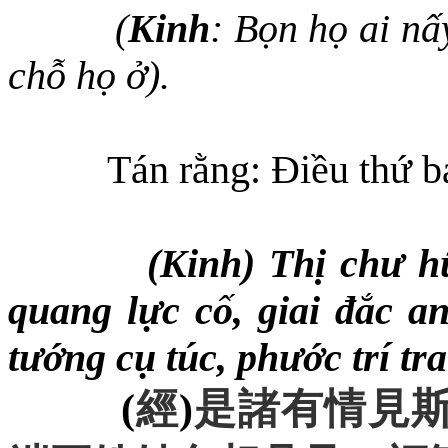
(
Kinh
: Bọn họ ai nấ
chỗ
họ
ở).
Tán rằng: Điều thứ b
(Kinh) Thị chư h
quang lực cố, giai đắc a
tướng cụ túc, phước trí tr
(
經
)
是諸有情見