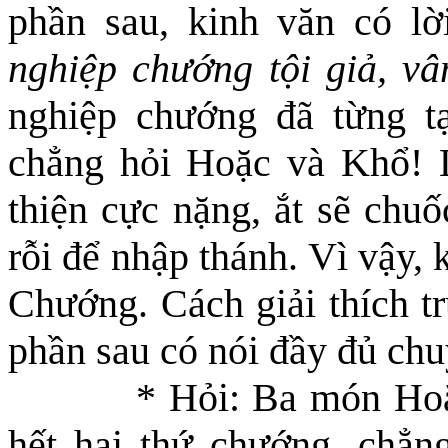
phần sau, kinh văn có lờ
nghiệp chướng tội giả, v
nghiệp chướng đã từng tạ
chẳng hỏi Hoặc và
K
hổ! 
thiện cực nặng, ắt sẽ chuố
rỗi để nhập thánh. Vì vậy,
Chướng. Cách giải thích tr
phần sau có nói đầy đủ ch
* Hỏi: Ba món Hoặ
hết hai thứ chướng, chẳn