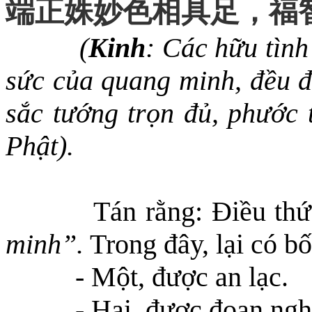
端正姝妙色相具足
，
福
(
Kinh
: Các hữu tình
sức của quang minh, đều đ
sắc tướng trọn đủ, phước 
Phật).
Tán rằng: Điều thứ
minh
”
.
Trong đây, lại có bố
- Một, được an lạc.
- Hai, được đoan ng