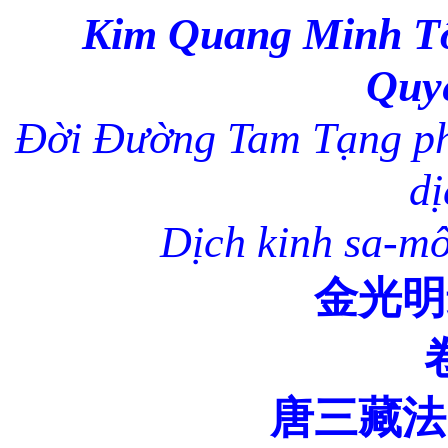
Kim Quang Minh Tố
Quy
Đời Đường Tam Tạng ph
dị
Dịch kinh sa-m
金光明
唐三藏法