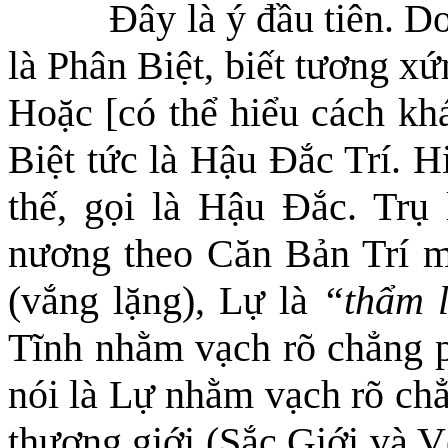
Đây là ý đầu tiên. D
là Phân Biệt, biết tương xứ
Hoặc [có thể hiểu cách kh
Biệt tức là Hậu Đắc
Trí
. H
thế, gọi là Hậu Đắc. Trụ
nương theo Căn Bản Trí m
(vắng lặng), Lự là
“thẩm 
Tĩnh nhằm vạch rõ chẳng 
nói là Lự nhằm vạch rõ ch
thượng giới (Sắc Giới và V