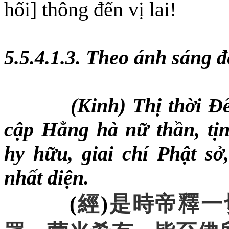
hối] thông đến vị lai!
5.5.4.1.3. Theo ánh sáng 
(Kinh) Thị thời Đế
cập Hằng hà nữ thần, tị
hy hữu, giai chí Phật sở
nhất diện.
(
經
)
是時帝釋一