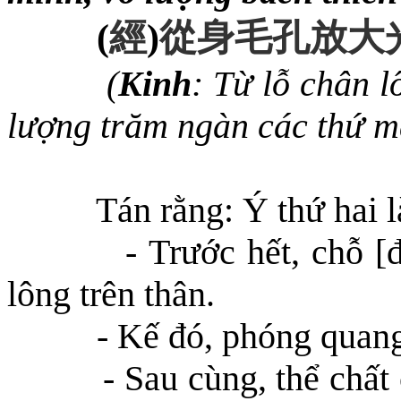
(
經
)
從身毛孔放大
(
Kinh
: Từ lỗ chân 
lượng trăm ngàn các thứ m
Tán rằng: Ý thứ hai 
- Trước hết, chỗ [
lông trên thân.
- Kế đó, phóng quang
- Sau cùng, thể chấ