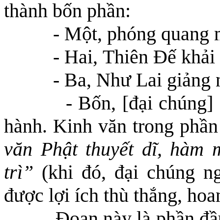
thành bốn phần:
- Một, phóng quang 
- Hai,
T
hiên
Đ
ế khải
- Ba, Như Lai giảng 
- Bốn, [đại chúng]
hành. Kinh văn trong phần
văn Phật thuyết dĩ, hàm 
trì”
(khi đó, đại chúng ng
được lợi ích thù thắng, hoa
Đoạn này là phần đầ