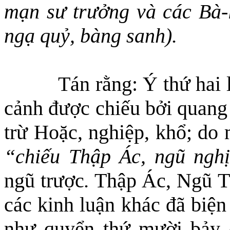
mạn sư trưởng và các Bà-
ngạ quỷ, bàng sanh).
Tán rằng: Ý thứ hai l
cảnh được chiếu bởi quang 
trừ Hoặc, nghiệp, khổ; do 
“chiếu Thập Ác,
ngũ ngh
ngũ trược
.
Thập
Ác
,
N
gũ
các kinh luận khác đã biện
như quyển thứ mười bảy 