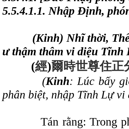
5.5.4.1.1. Nhập Định, ph
(Kinh) Nhĩ thời, Th
ư thậm thâm vi diệu Tĩnh 
(
經
)
爾時世尊住正
(
Kinh
: Lúc bấy g
phân biệt, nhập Tĩnh Lự vi 
Tán rằng: Trong p