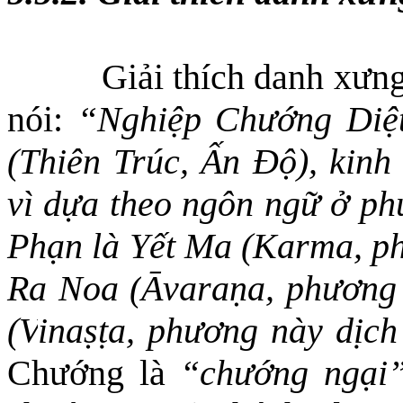
Giải thích danh xưn
nói:
“Nghiệp Chướng Diệt
(Thiên Trúc, Ấn Độ), kinh
vì dựa theo ngôn ngữ ở ph
Phạn là Yết Ma (Karma, ph
Ra Noa (
Āvaraṇa,
phương 
(V
inaṣṭa,
phương này dịch 
Chướng là
“chướng ngại”