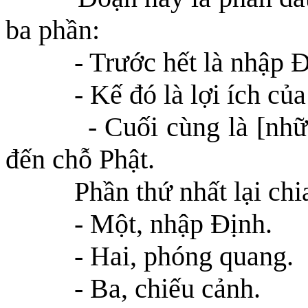
ba phần:
- Trước hết là nhập 
- Kế đó là lợi ích củ
- Cuối cùng là [nh
đến chỗ Phật.
Phần thứ nhất lại chi
-
Một,
nhập Định.
-
Hai,
phóng quang.
-
Ba,
chiếu cảnh.