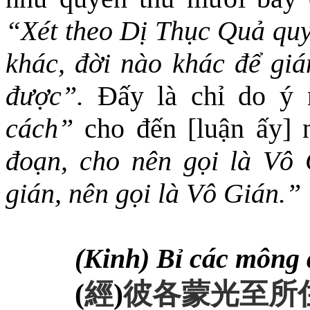
“Xét theo
D
ị
T
hục
Q
uả quy
khác, đời nào khác để gi
được”.
Đấy là chỉ do ý
cách”
cho đến [luận ấy] 
đoạn, cho nên gọi là Vô
gián
, nên gọi là Vô Gián.”
(Kinh) Bỉ các mông 
(
經
)
彼各蒙光至所