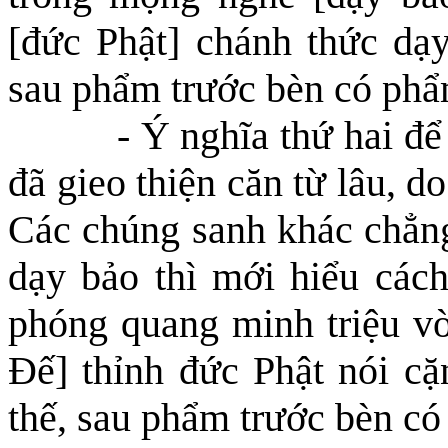
[đức Phật] chánh thức dạy 
sau phẩm trước bèn có phẩ
- Ý nghĩa thứ hai đ
đã gieo thiện căn từ lâu, d
Các chúng sanh khác chẳng
dạy bảo thì mới hiểu cách 
phóng quang minh triệu vờ
Đế] thỉnh
đức P
hật nói c
thế, sau phẩm trước bèn có