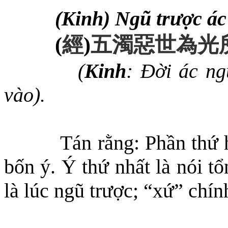
(Kinh) Ngũ trược ác 
(
經
)
五濁惡世為光
(
Kinh
: Đời ác ng
vào).
Tán rằng: Phần thứ h
bốn ý. Ý thứ nhất là nói t
là lúc ngũ trược
; “x
ứ
”
chín