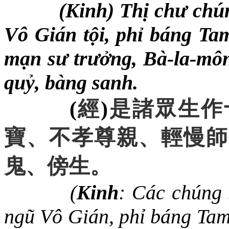
(Kinh) Thị chư chún
Vô Gián tội, phỉ báng Tam
mạn sư trưởng, Bà-la-môn
quỷ, bàng sanh.
(
經
)
是諸眾生作
寶
、
不孝尊親
、
輕慢師
鬼
、
傍生
。
(
Kinh
: Các chúng 
ngũ Vô Gián, phỉ báng Tam 