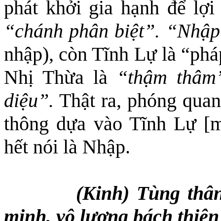
phát khởi gia hạnh để lợi
“chánh phân biệt”.
“Nhập
nhập), còn Tĩnh Lự là
“
phá
Nhị Thừa là
“thậm thâm
diệu”.
Thật ra, phóng quang
thông dựa vào Tĩnh Lự [m
hết
nói là Nhập.
(Kinh) Tùng thâ
minh, vô lượng bách thiê