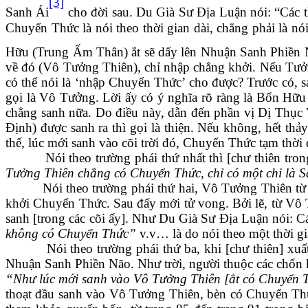
[3]
Sanh Ái
cho đời sau.
Du Già Sư Địa Luận nói: “Các th
Chuyển Thức là nói theo thời gian dài, chẳng phải là nó
Hữu (Trung Ấm Thân) ắt sẽ dấy lên Nhuận Sanh Phiền 
về đó (Vô
Tưởng Thiên), chỉ nhập chẳng khởi. Nếu Tưởng
có thể nói là ‘nhập Chuyển Thức’ cho được? Trước có, 
gọi là Vô Tưởng. Lời ấy có ý nghĩa rõ ràng là Bổn Hữu
chẳng sanh nữa. Do điều này, dẫn đến phần vị Dị Thục
Định) được sanh ra thì gọi là thiện. Nếu không, hết thả
thế, lúc mới sanh vào cõi trời đó, Chuyển Thức tạm thời 
Nói theo trường phái thứ nhất thì [chư thiên trong] 
Tưởng Thiên chẳng có Chuyển Thức, chỉ có một chi là Sắ
Nói theo trường phái thứ hai, Vô Tưởng Thiên từ lúc 
khởi Chuyển Thức. Sau đấy mới tử vong. Bởi lẽ, từ Vô T
sanh
[trong các cõi ấy]
. Như Du Già Sư Địa Luận nói: C
không có Chuyển Thức”
v.v… là do nói theo một thời gi
Nói theo trường phái thứ ba, khi [chư thiên] xuất 
Nhuận Sanh Phiền Não. Như trời, người thuộc các chốn k
“Như lúc mới sanh vào Vô Tưởng Thiên
[ắt có Chuyển 
thoạt đầu sanh vào Vô Tưởng Thiên, bèn có Chuyển Thức