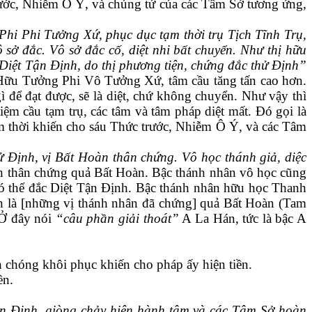
ước, Nhiễm Ô Ý, và chủng tử của các Tâm Sở tương ứng,
Phi Phi Tưởng Xứ, phục dục tạm thời trụ Tịch Tĩnh Trụ,
ở đắc. Vô sở đắc cố, diệt nhi bất chuyển. Như thị hữu
 Diệt Tận Định, do thị phương tiện, chứng đắc thử Định”
Hữu Tưởng Phi Vô Tưởng Xứ, tâm cầu tăng tấn cao hơn.
để đạt được, sẽ là diệt
,
chứ không chuyển. Như vậy thì
m cầu tạm trụ, các tâm và tâm pháp diệt mất. Đó gọi là
ạm thời khiến cho sáu Thức trước, Nhiễm Ô Ý
,
và các Tâm
 Định, vị Bất Hoàn thân chứng. Vô học thánh giả, diệc
ch thân chứng
quả
Bất Hoàn. Bậc thánh nhân vô học cũng
 có thể đắc Diệt Tận Định. Bậc thánh nhân hữu học Thanh
h là [những vị thánh nhân đã chứng]
quả
Bất Hoàn (Tam
 Ở đây nói
“câu phần giải thoát”
A La Hán, tức là bậc A
 chóng khôi phục khiến cho pháp ấy hiện tiền.
ền.
ận Định,
giòng chảy hiện hành
tâm và các Tâm Sở hoàn