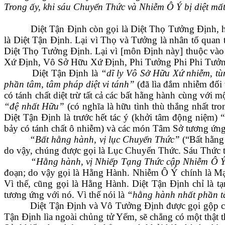
Trong ấy, khi sáu Chuyển Thức và Nhiễm Ô Ý bị diệt mất 
Diệt Tận Định còn gọi là Diệt Thọ Tưởng Định, h
là Diệt Tận Định. Lại vì Thọ và Tưởng là nhân tố quan t
Diệt Thọ Tưởng Định. Lại vì [môn Định này] thuộc vào
Xứ Định, Vô Sở Hữu Xứ Định, Phi Tưởng Phi Phi Tưởng 
Diệt Tận Định là
“dĩ ly Vô Sở Hữu
X
ứ nhiễm, t
phần tâm, tâm pháp diệt vi tánh”
(đã lìa đắm nhiễm đối 
có tánh chất diệt trừ tất cả các bất hằng hành cùng với
“đệ nhất Hữu”
(có nghĩa là hữu tình thù thắng nhất tr
Diệt Tận Định là trước hết tác ý (khởi tâm động niệm)
“
bảy có tánh chất ô nhiễm) và các món Tâm Sở tương ứng
“Bất hằng hành, vị lục Chuyển Thức”
(“Bất hằng
do vậy, chúng được gọi là Lục Chuyển Thức. Sáu Thức tr
“Hằng hành, vị Nhiếp Tạng Thức cập Nhiễm Ô 
đoạn; do vậy gọi là Hằng Hành. Nhiễm Ô Ý chính là Mạ
Vì thế, cũng gọi là Hằng Hành. Diệt Tận Định chỉ là 
tương ứng với nó. Vì thế nói là
“hằng hành nhất phần t
Diệt Tận Định và Vô Tưởng Định được gọi gộp ch
Tận Định lìa ngoài chủng tử Yếm, sẽ chẳng có một thật t