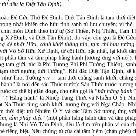
thì đều là Diệt Tận Định).
oặc Đệ Cửu Thứ Đệ Định. Diệt Tận Định là tạm thời diệt 
rọng nhất khiến cho hữu tình sanh tử lưu chuyển; vì thế, d
 chín món Định theo thứ tự (Sơ Thiền, Nhị Thiền, Tam
Xứ Định, và Diệt Tận Định); do vậy, còn gọi là Đệ Cửu 
ùng đệ nhất
H
ữu, cánh khởi thắng tấn, tạm chỉ hưu tưởng
với Vô Sở Hữu Xứ Định, từ cõi Hữu bậc nhất, lại khởi tâm
 một phần tâm và tâm pháp
hằng hành
[tương ứng với nó])
:
ong tam giới, tức là Phi Tưởng Phi Phi Tưởng
Thiên), san
t
ạm thời ngưng dứt Tưởng
”
. Khi đắc Diệt Tận Định, sẽ 
 như Thọ, Tưởng v.v… tạm thời chẳng sanh khởi, chẳng s
 hành” là nói đến sáu
T
hức trước): Sáu Thức trước nương 
ước có thể bị gián đoạn, cho nên gọi là
“bất hằng hành”
Ý”
(
“
Hằng hành
”
là Nhiếp Tạng Thức và Nhiễm Ô Ý): Nhi
t Na Thức cùng sanh khởi, tương ứng với Ngã Chấp. Nhi
tạm thời diệt trừ Nhiễm Ô Ý và các Tâm Sở tương ứng vớ
âm, tâm pháp diệt”
(một phần hằng hành tâm và tâm pháp 
ung là Nhị Vô Tâm Định, đều
là
dựa trên phần vị của c
hể riêng biệt. Nếu chủng tử của cái tâm Yếm (chán ghét) 