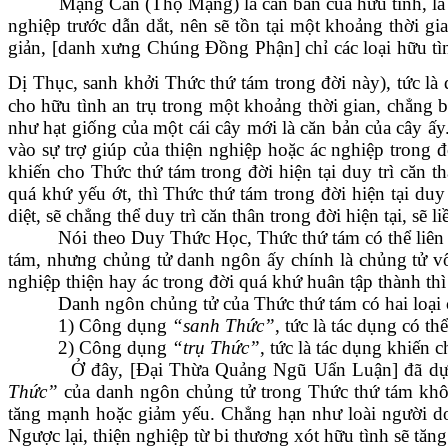
Mạng Căn (Thọ Mạng) là căn bản của hữu tình, l
nghiệp trước dẫn dắt
,
nên sẽ tồn tại một khoảng thời gia
giản, [danh xưng Chúng Đồng Phận] chỉ các loại hữu tìn
Dị Thục, sanh khởi Thức thứ tám trong đời này), tức l
cho hữu tình an trụ trong một khoảng thời gian, chẳng 
như hạt giống của một cái cây mới là căn bản của cây ấy
vào sự trợ giúp của thiện nghiệp hoặc ác nghiệp trong 
khiến cho Thức thứ tám trong đời hiện tại duy trì căn t
quá khứ yếu ớt, thì Thức thứ tám trong đời hiện tại du
diệt, sẽ chẳng thể duy trì căn thân trong đời hiện tại, sẽ
Nói theo Duy Thức Học, Thức thứ tám có thể liên tục 
tám, nhưng chủng tử danh ngôn ấy chính là chủng tử vô 
nghiệp thiện hay ác trong đờ
i
quá khứ huân tập thành thì
Danh ngôn chủng tử của Thức thứ tám có hai loại 
1) Công dụng
“sanh Thức”
, tức là tác dụng có th
2) Công dụng
“trụ Thức”
, tức là tác dụng khiến 
Ở đây, [Đại Thừa Quảng Ngũ Uẩn Luận] đã dựa
Thức”
của danh ngôn chủng tử trong Thức thứ tám không
tăng mạnh hoặc giảm yếu. Chẳng hạn như loài người do 
Ngược lại, thiện nghiệp từ bi thương xót hữu tình sẽ t