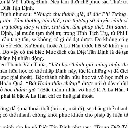
gọi là
Vô Tưởng Định. Nếu tam thời chế phục sáu Thức tr
à
Diệt Tận Định.
Định như sau:
“Nhược chư thánh giả, dĩ đắc Phi Tưởng 
ấn. Tâm thượng tấn thời, cầu thượng sở duyên cánh vô s
rụ tưởng tác ý vi tiên, chư tâm, tâm pháp diệt. Thị danh
Định, lại muốn tạm thời trụ trong Tĩnh Tịch Trụ
, t
ừ Phi 
cầu tăng tấn, sẽ không có gì để đạt được. Do không có gì 
ô Sở Hữu Xứ Định, hoặc A La Hán trước hết sẽ khởi ý niệ
 Do vậy có thể biết: Mục đích của Diệt Tận Định là để t
 chẳng bị nhiễu động.
eo Thanh Văn Thừa,
“hữu học thánh giả, năng nhập thử
nhân hữu học có thể nhập Định này, tức là những vị đã đí
được giải thoát). Bậc thánh nhân hữu học và vô học mới
 Hoàn Quả.
“Bất Hoàn thân chứng”
được nói ở đây chín
ô học thánh giả”
(
B
ậc thánh nhân vô học) là A La Hán.
g phải là bậc A La Hán chỉ có
huệ
giải thoát.
:
ắc) mà thoái thất (lui sụt, mất đi), sẽ chẳng thể nhanh
ó thể nhanh chóng khôi phục khiến cho pháp ấy hiện ti
inh cặn kẽ về Diệt Tận Định như sau:
“Trong Diệt T