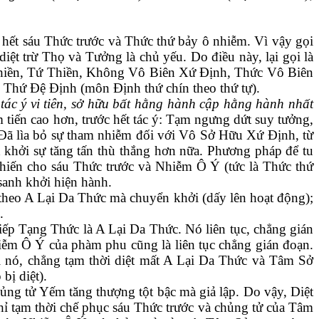
hết sáu Thức trước và Thức thứ bảy ô nhiễm. Vì vậy gọi
iệt trừ Thọ và Tưởng là chủ yếu. Do điều này, lại gọi là
 Thiền, Tứ Thiền, Không Vô Biên Xứ Định, Thức Vô Biên
Thứ Đệ Định (môn Định thứ chín theo thứ tự).
 tác ý vi tiên, sở hữu bất hằng hành cập hằng hành nhất
 tiến cao hơn, trước hết tác ý: Tạm ngưng dứt suy tưởng,
 Đ
ã lìa bỏ sự tham nhiễm đối với Vô Sở Hữu Xứ Định, từ
h khởi sự tăng tấn thù thắng hơn nữa. Phương pháp để tu
khiến cho sáu Thức trước và Nhiễm Ô Ý (tức là Thức thứ
anh khởi hiện hành.
theo A Lại Da Thức mà chuyển khởi (dấy lên hoạt động);
.
ếp Tạng Thức là A Lại Da Thức
. N
ó liên tục, chẳng gián
ễm Ô Ý của phàm phu cũng là liên tục chẳng gián đoạn.
i nó, chẳng tạm thời diệt mất A Lại Da Thức và Tâm Sở
bị diệt).
hủng tử Yếm tăng thượng tột bậc mà giả lập. Do vậy, Diệt
chỉ tạm thời chế phục sáu Thức trước và chủng tử của Tâm