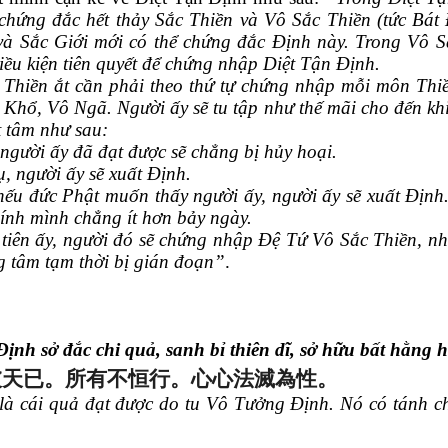
chứng đắc hết thảy Sắc Thiền và Vô Sắc Thiền (tức Bát
và Sắc Giới mới có thể chứng đắc Định này. Trong Vô S
ều kiện tiên quyết để chứng nhập Diệt Tận Định.
 ắt cần phải theo thứ tự chứng nhập mỗi môn Thiền 
hổ, Vô Ngã. Người ấy sẽ tu tập như thế mãi cho đến kh
t tâm như sau:
ười ấy đã đạt được sẽ chẳng bị hủy hoại.
người ấy sẽ xuất Định.
u đức Phật muốn thấy người ấy, người ấy sẽ xuất Định
hính mình chẳng ít hơn bảy ngày.
 ấy, người đó sẽ chứng nhập Đệ Tứ Vô Sắc Thiền, nhưn
g tâm tạm thời bị gián đoạn”
.
 đắc chi quả, sanh bỉ thiên dĩ, sở hữu bất hằng hàn
彼天已。
所有不恒行。心心法滅為性。
à cái quả đạt được do tu Vô Tưởng Định. Nó có tánh chấ