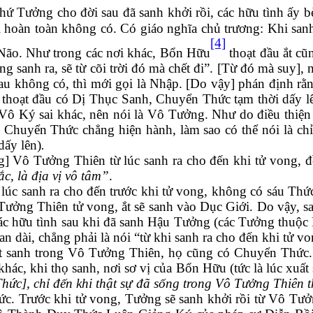
ứ Tưởng cho đời sau đã sanh khởi rồi, các hữu tình ấy bèn
i hoàn toàn không có. Có giáo nghĩa chủ trương: Khi sanh
[4]
Não. Như trong các nơi khác, Bổn Hữu
thoạt đầu
ắt c
 sanh ra, sẽ từ cõi trời đó mà chết đi”. [Từ đó mà suy]
sau không có
,
thì mới gọi là Nhập. [Do vậy] phán định rằ
 thoạt đầu có Dị Thục Sanh, Chuyển Thức tạm thời dấy lê
 Vô Ký sai khác, nên nói là Vô Tưởng. Như do điều thi
y Chuyển Thức chẳng hiện hành, làm sao có thể nói là chỉ 
dấy lên)
.
Vô Tưởng Thiên từ lúc sanh ra cho đến khi tử vong, đề
c, là địa vị vô tâm”
.
sanh ra cho đến trước khi tử vong, không có sáu Thức t
ưởng Thiên tử vong, ắt sẽ sanh vào Dục Giới. Do vậy, s
ác hữu tình sau khi đã sanh Hậu Tưởng (các Tưởng thuộc
an dài, chẳng phải là nói
“
từ khi sanh ra cho đến khi tử 
sanh trong Vô Tưởng Thiên, họ cũng có Chuyển Thức.
hác, khi thọ sanh, nơi sơ vị của Bổn Hữu (tức là lúc xuấ
Thức]
, chỉ đến khi thật sự đã số
ng
trong Vô Tưởng Thiên 
. Trước khi tử vong, Tưởng sẽ sanh khởi rồi từ Vô Tưở