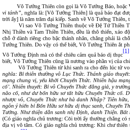
Vô Tưởng Thiên còn gọi là Vô Tưởng Báo, hoặc
vi tánh”
, nghĩa là
:
[Vô Tưởng Thiên] là quả báo đạt đư
trời ấy] là năm trăm đại kiếp. Sanh về Vô Tưởng Thiên, 
Vì sao Vô Tưởng Thiên thuộc về Đệ Tứ Thiền Thiên? 
Nhị Thiền và Tam Thiền
Thiên
, đều là thô thiển, xáo 
chỗ ở dành riêng cho bậc thánh nhân, chẳng phải là c
Tưởng Thiên. Do vậy có thể biết, Vô Tưởng Thiên ắt ph
[1]
Vô Tưởng Định mà có thể chiêu cảm quả báo dị thục
biết, Vô Tưởng Thiên cũng là nương vào phần vị của chủn
Vô Tưởng Thiên từ khi sanh ra cho đến lúc tử vong 
nghĩa: Bỉ thiên thường vô Lục Thức. Thánh giáo thuyết: 
mạng chung vị, yếu khởi Chuyển Thức. Nhiên hậu mạng c
cố’. Nhiên thuyết: Bỉ vô Chuyển Thức đẳng giả, y trường
não cố, như dư bổn hữu sơ tất hữu Chuyển Thức cố. Du
nhược vô, Chuyển Thức như hà danh Nhập? Tiên hữu, h
ngôn ý hiển bỉ
B
ổn
H
ữu sơ hữu dị thục sanh, Chuyển Thứ
Tưởng. Như thiện dẫn sanh nhị Định, danh Thiện. Bất 
(Có giáo nghĩa chủ trương: Cõi trời ấ
y
thường chẳng có 
địa vị vô tâm. Có giáo nghĩa chủ trương: Khi chư thiên