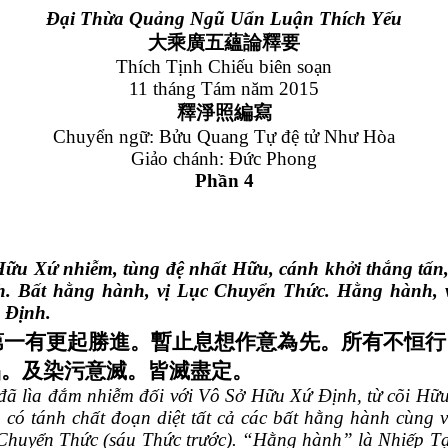
Đại Thừa Quảng Ngũ Uẩn Luận Thích Yếu
大乘廣五蘊論釋要
Thích Tịnh Chiếu biên soạn
11 tháng Tám năm 2015
釋淨照編寫
Chuyển ngữ: Bửu Quang Tự đệ tử Như Hòa
Giảo chánh: Đức Phong
Phần 4
ữu Xứ nhiễm, tùng đệ nhất
H
ữu, cánh khởi thắng tấn,
nh. Bất hằng hành, vị Lục Chuyển Thức. Hằng hành, 
 Định.
第一有
更起勝進。暫止息想作意為先。所有不恒行
品。及染污意滅。皆滅盡定。
đã lìa đắm nhiễm đối với Vô Sở Hữu Xứ Định, từ cõi Hữu
g, có tánh chất đoạn diệt tất cả các bất hằng hành cùn
 Chuyển Thức (sáu Thức trước). “Hằng hành” là Nhiếp 