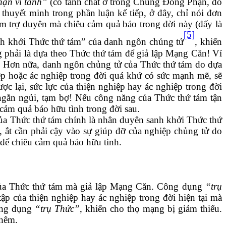
hạn vi tánh”
(có tánh chất ở trong Chúng Đồng Phận, do
 thuyết minh trong phần luận kế tiếp, ở đây, chỉ nói đơn
àm trợ duyên mà chiêu cảm quả báo trong đời này (đấy là
[5]
nh khởi Thức thứ tám
” của
danh ngôn chủng tử
,
khiến
 phải là dựa theo Thức thứ tám để giả lập Mạng Căn! Ví
ây. Hơn nữa, danh ngôn chủng tử của Thức thứ tám do dựa
p hoặc ác nghiệp trong đờ
i
quá khứ có sức mạnh mẽ, sẽ
ợc lại, sức lực của thiện nghiệp hay ác nghiệp trong đờ
i
á ngắn ngủi, tạm bợ! Nếu công năng của Thức thứ tám tận
u cảm quả báo hữu tình trong đời sau.
a Thức thứ tám chính là nhân duyên sanh khởi Thức thứ
, ắt cần phải cậy vào sự giúp đỡ của nghiệp chủng tử do
 để chiêu cảm quả báo hữu tình.
ủa Thức thứ tám mà giả lập Mạng Căn. Công dụng
“trụ
ập của thiện nghiệp hay ác nghiệp trong đời hiện tại mà
công dụng
“
trụ Thức
”
, khiến cho thọ mạng bị giảm thiểu.
thêm.