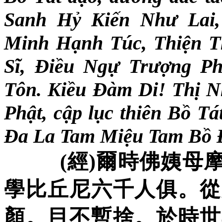
Sanh Hỷ Kiến Như Lai
,
Minh Hạnh Túc, Thiện T
Sĩ, Điều Ngự Trượng Ph
Tôn. Kiều Đàm Di! Thị N
Phật, cập lục thiên Bồ Tá
Đa La Tam Miệu Tam Bồ 
(
經
)
爾
時佛姨母
學比丘尼六千人俱。從
顏。目不暫捨。於時世