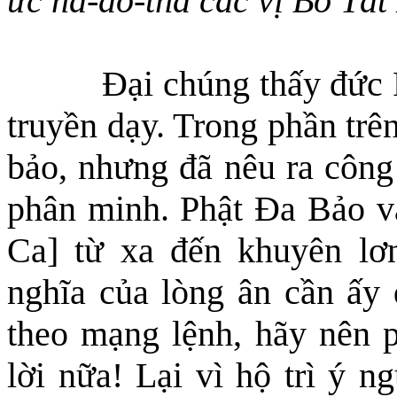
ức na-do-tha các vị Bồ Tát
Đại chúng thấy đức
truyền dạy. Trong phần trê
bảo, nhưng đã nêu ra công 
phân minh. Phật Đa Bảo và
Ca] từ xa đến khuyên lơ
nghĩa
của lòng â
n cần ấy
theo mạng lệnh, hãy nên 
lời nữa! Lại vì hộ trì ý 