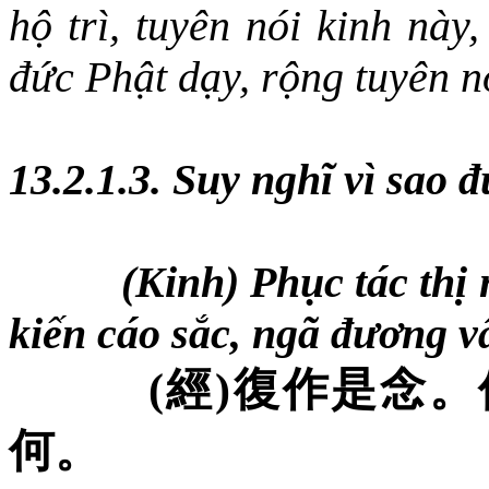
hộ trì, tuyên nói kinh này
đức Phật dạy, rộng tuyên n
13.2.1.3. Suy nghĩ vì sao 
(Kinh) Phục tác thị
kiến cáo sắc, ngã đương v
(
經
)
復作是念。
何。