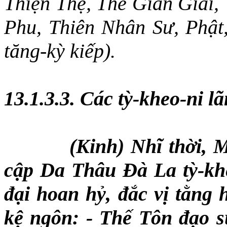
Thiện Thệ, Thế Gian Giải,
Phu, Thiên Nhân Sư, Phật,
tăng-kỳ kiếp).
13.1.3.3. Các tỳ-kheo-ni l
(Kinh) Nhĩ thời, 
cập Da Thâu Đà La tỳ-kheo
đại hoan hỷ, đắc vị tằng h
kệ ngôn: - Thế Tôn đạo s