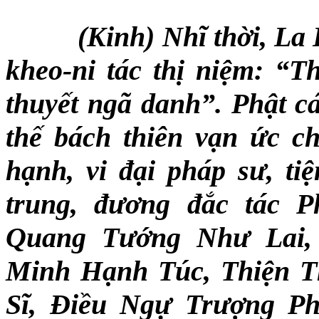
(Kinh) Nhĩ thời, L
kheo-ni tác thị niệm: “T
thuyết ngã danh”. Phật c
thế bách thiên vạn ức c
hạnh, vi đại pháp sư, t
trung, đương đắc tác 
Quang Tướng Như Lai,
Minh Hạnh Túc, Thiện T
Sĩ, Điều Ngự Trượng Ph