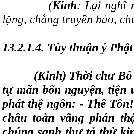
(
Kinh
:
Lại nghĩ 
lặng, chẳng truyền bảo, ch
13.2.1.4. Tùy thuận ý Phậ
(Kinh) Thời chư Bồ 
tự mãn bổn nguyện, tiện ư
phát thệ ngôn: - Thế Tôn
châu toàn vãng phản thậ
chúng sanh thư tả thử kinh