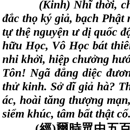
(Kinh) Nhĩ thời, 
đắc thọ ký giả, bạch Phật
tự thệ nguyện ư dị quốc đ
hữu
H
ọc,
V
ô
H
ọc bát thi
nhi khởi, hiệp chưởng hướn
Tôn! Ngã đẳng diệc đươn
thử kinh. Sở dĩ giả hà? T
ác, hoài tăng thượng mạn,
siểm khúc, tâm bất thật cố
(
經
)
爾時眾中五