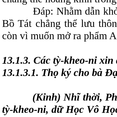
Đáp: Nhằm dẫn khở
Bồ Tát chẳng thể lưu thôn
còn vì muốn mở ra phẩm A
13.1.3. Các tỳ-kheo-ni xin
13.1.3.1. Thọ ký cho bà Đạ
(Kinh) Nhĩ thời, 
tỳ-kheo-ni, dữ Học Vô Học