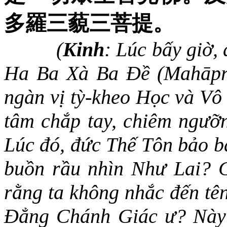
多羅三藐三菩提。
(
Kinh
:
Lúc bấy giờ, 
Ha Ba Xà Ba Đề (Mahāpra
ngàn vị tỳ-kheo Học và Vô 
tâm chắp tay, chiêm ngưỡn
Lúc đó, đức Thế Tôn bảo bà
buồn rầu nhìn Như Lai? C
rằng ta không nhắc đến tê
Đẳng Chánh Giác ư? Này 