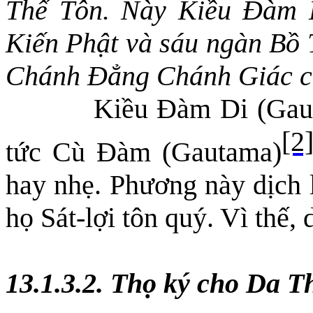
Thế Tôn. Này Kiều Đàm 
Kiến Phật và sáu ngàn Bồ T
Chánh Đẳng Chánh Giác c
Kiều Đàm Di (Gaut
[2
tức Cù Đàm (Gautama)
hay nhẹ. Phương này dịch l
họ Sát-lợi tôn quý. Vì thế,
13.1.3.2. Thọ ký cho Da 