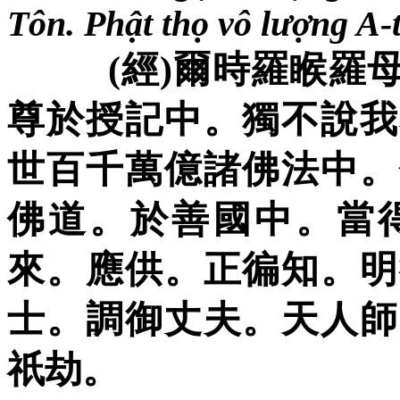
Tôn. Phật thọ vô lượng A-
(
經
)
爾時羅睺羅
尊於授記中。獨不說我
世百千萬億諸佛法中。
佛道。於善國中。當
來。應供。正徧知。明
士。調御丈夫。天人師
祇劫。