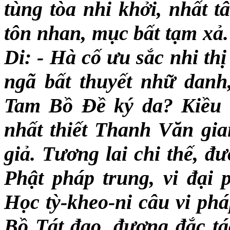
tùng tòa nhi khởi, nhất 
tôn nhan, mục bất tạm xả
Di: - Hà cố ưu sắc nhi th
ngã bất thuyết nhữ dan
Tam Bồ Đề ký da? Kiều 
nhất thiết Thanh Văn giai
giả. Tương lai chi thế, đ
Phật pháp trung, vi đại 
Học tỳ-kheo-ni câu vi phá
Bồ Tát đạo, đương đắc tá