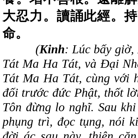
大忍力。讀誦此經。持
命。
(
Kinh
: Lúc bấy giờ
Tát Ma Ha Tát, và Đại N
Tát Ma Ha Tát, cùng với h
đối trước đức Phật, thốt l
Tôn đừng lo nghĩ. Sau khi
phụng trì, đọc tụng, nói 
đời ác sau này, thiện căn