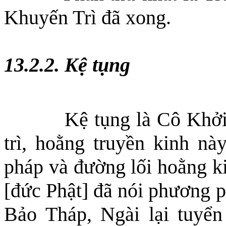
Khuyến Trì đã xong.
13.2.2. Kệ tụng
Kệ tụng là
C
ô
K
hở
trì, hoằng truyền kinh nà
pháp
và
đường lối hoằng k
[đức Phật] đã nói phương p
Bảo Tháp, Ngài lại tuyể