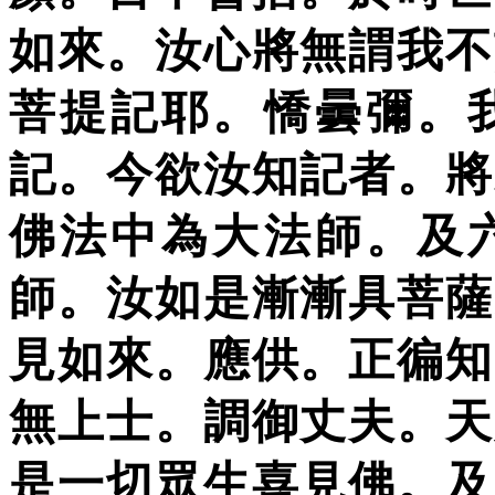
如來。汝心將無謂我不
菩提記耶。憍曇彌。
記。今欲汝知記者。將
佛法中
為大法師。及
師。汝如是漸漸具菩薩
見如來。應供。正徧知
無上士。調御丈夫。天
是一切眾生喜見佛。及