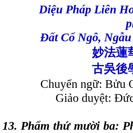
Diệu Pháp Liên H
p
Đất Cổ Ngô, Ngẫu 
妙法蓮
古吳後
Chuyển ngữ: Bửu 
Giảo duyệt: Đứ
13. Phẩm thứ mười ba: Ph