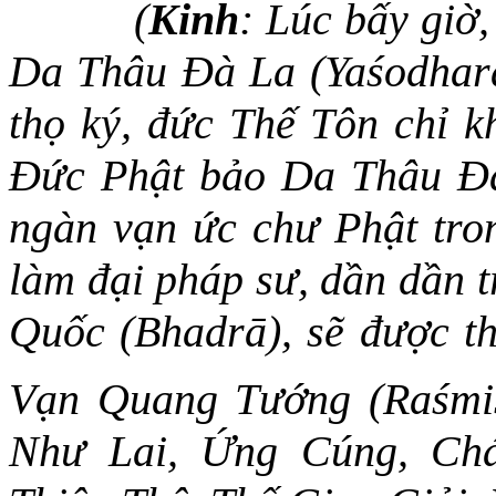
(
Kinh
:
Lúc bấy giờ,
Da Thâu Đà La (Yaśodharā
thọ ký, đức Thế Tôn chỉ k
Đức Phật bảo Da Thâu Đà
ngàn vạn ức chư Phật tron
làm đại pháp sư, dần dần t
Quốc (Bhadrā), sẽ được th
Vạn Quang Tướng (Raśmiś
Như Lai, Ứng Cúng, Chá