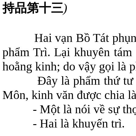
持品第十三
)
Hai vạn Bồ Tát phụn
phẩm Trì. Lại khuyên tám 
hoằng kinh; do vậy gọi là 
Đây là phẩm thứ tư
M
ôn, kinh văn được chia l
- Một là nói về sự thọ
- Hai là khuyến trì.