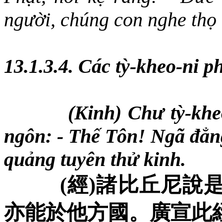
người, chúng con nghe thọ 
13.1.3.4. Các tỳ-kheo-ni p
(Kinh) Chư tỳ-kheo
ngôn: - Thế Tôn! Ngã đẳn
quảng tuyên thử kinh.
(
經
)
諸比丘尼
說
亦能於他方國。廣宣此