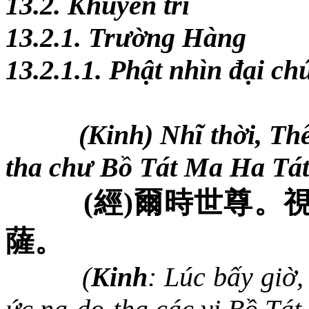
13.2. Khuyến trì
13.2.1. Trường Hàng
13.2.1.1. Phật nhìn đại ch
(Kinh) Nhĩ thời, Th
tha chư Bồ Tát Ma Ha Tát
(
經
)
爾時世尊。
薩。
(
Kinh
:
Lúc bấy giờ,