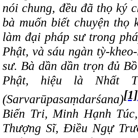
nói chung, đều đã thọ ký 
bà muốn biết
chuyện
thọ 
làm đại pháp sư
trong
phá
Phật, và sáu ngàn tỳ-kheo
sư. Bà dần dần trọn đủ Bồ
Phật, hiệu là Nhất 
[1]
(Sarvarūpasaṃdarśana)
Biến Tri, Minh Hạnh Túc,
Thượng Sĩ, Điều Ngự Trư