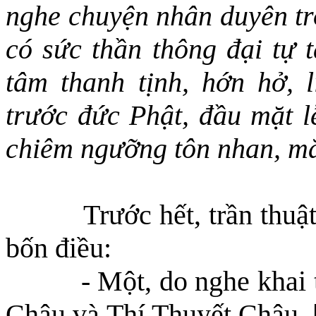
nghe chuyện nhân duyên tro
có sức thần thông đại tự t
tâm thanh tịnh, hớn hở, 
trước đức Phật,
đầu mặt l
chiêm ngưỡng tôn nhan, mắ
Trước hết, trần thuậ
bốn điều:
- Một, do nghe
khai 
Châu và Thí Thuyết Châu.