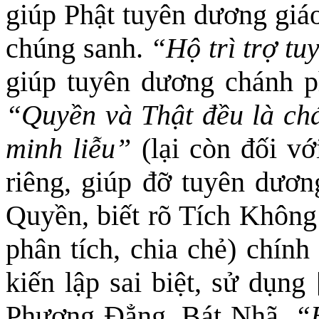
giúp Phật tuyên dương giá
chúng sanh.
“Hộ trì trợ tu
giúp tuyên dương chánh p
“Quyền và Thật đều là c
minh liễu”
(lại còn đối v
riêng, giúp đỡ tuyên dươn
Quyền, biết rõ Tích Không
phân tích, chia chẻ) chín
kiến lập sai biệt, sử dụng
Phương Đẳng, Bát Nhã.
“B