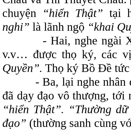
chuyện
“hiển Thật”
tại 
nghi”
là lãnh ngộ
“khai Q
- Hai, nghe ngài 
v.v… được thọ ký,
các v
Quyền”.
Thọ ký Bồ Đề tức 
- Ba, lại nghe nhân
đã
dạy đạo vô thượng, tới 
“
hiển Thật
”
.
“Thường dữ 
đạo”
(thường sanh cùng với