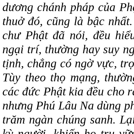
dương chánh pháp của Phậ
thuở đó, cũng là bậc nhất
chư Phật đã nói, đều hiểu
ngại trí, thường hay suy n
tịnh, chẳng có ngờ vực, tr
Tùy theo thọ mạng, thườn
các đức Phật kia đều cho r
nhưng Phú Lâu Na dùng phư
trăm ngàn chúng sanh. Lại
kỳ người, khiến họ trụ 