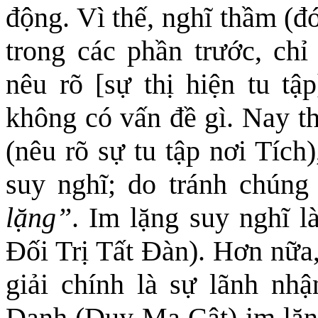
động. Vì thế, nghĩ thầm (đ
trong các phần trước, chỉ
nêu rõ [sự thị hiện tu tậ
không có vấn đề gì. Nay th
(nêu rõ sự tu tập nơi Tích)
suy nghĩ
; d
o tránh chúng
lặng”
. Im lặng suy nghĩ l
Đối Trị Tất Đàn). Hơn nữa,
giải chính là sự lãnh nhận
Danh (Duy Ma Cật) im lặn