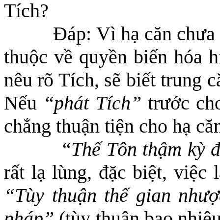
Tích?
Đáp: Vì hạ căn chưa 
thuộc về quyền biến hóa h
nêu rõ Tích, sẽ biết trung
Nếu
“phát Tích”
trước cho
chẳng thuận tiện cho hạ că
“Thế Tôn thậm kỳ đ
rất lạ lùng, đặc biệt, việ
“Tùy thuận thế gian nhượ
pháp”
(tùy thuận bao nhiêu