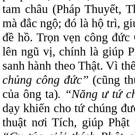
tam châu (Pháp Thuyết, T
mà đắc ngộ; đó là hộ trì, 
đề hồ. Trọn vẹn công đức 
lên ngũ vị, chính là
g
iúp P
sanh
hành theo Thật
. Vì th
chủng công đức
”
(cũng th
của ông ta
)
. “Năng ư t
ứ c
dạy khiến cho tứ chúng đượ
thuật nơi Tích, giúp Phậ