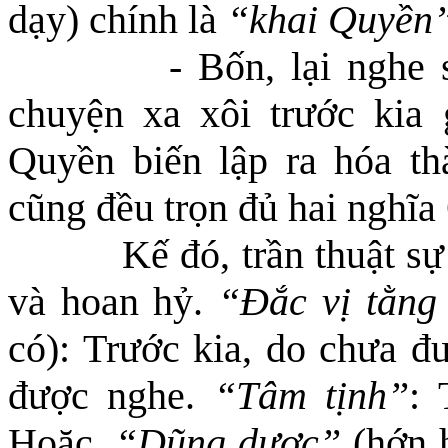
dạy) chính là
“
khai Quyền
- Bốn, lại nghe 
chuyện xa xôi trước kia 
Quyền biến lập ra hóa th
cũng đều trọn đủ hai nghĩa
Kế đó, trần thuật sự
và hoan hỷ.
“Đắc vị tằng
có): Trước kia, do chưa đ
được nghe.
“Tâm tịnh”
: 
Hoặc.
“Dũng dược”
(hớn h