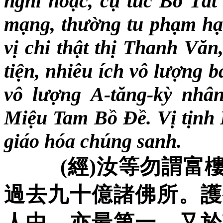
nghi hoặc, cụ túc Bồ Tát 
mạng, thường tu phạm hạn
vị chi thật thị Thanh Vă
tiện, nhiêu ích vô lượng 
vô lượng A-tăng-kỳ nhâ
Miệu Tam Bồ Đề. Vị tịnh P
giáo hóa chúng sanh.
(
經
)
汝等勿謂富
過去九十億諸佛所。護
人中。亦最第一。又於