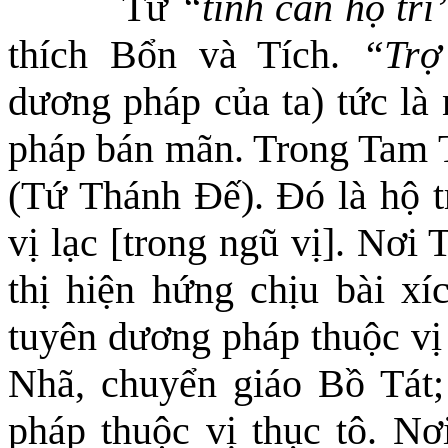
Từ
“tinh cần hộ trì
thích Bổn và Tích.
“Trợ
dương pháp của ta) tức là 
pháp bán mãn. Trong Tam T
(Tứ Thánh Đế). Đó là hộ t
vị lạc [trong ngũ vị]. Nơi
thị hiện hứng chịu bài xíc
tuyên dương pháp thuộc vị 
Nhã, chuyển giáo Bồ Tát; 
pháp thuộc vị thục tô. Nơ