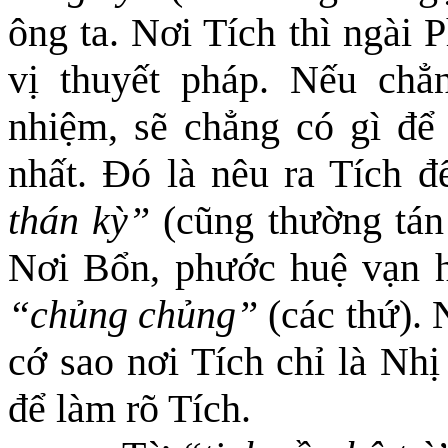
ông ta. Nơi Tích thì ngài 
vị thuyết pháp. Nếu ch
nhiệm, sẽ chẳng có gì để 
nhất. Đó là nêu ra Tích 
thán kỳ”
(cũng thường tán 
Nơi Bổn, phước huệ vạn hạ
“chủng chủng”
(các thứ). 
cớ sao nơi Tích chỉ là Nh
để làm rõ Tích.