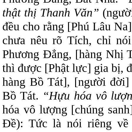
thật thị Thanh Văn”
(ngườ
đều cho rằng [Phú Lâu Na]
chưa nêu rõ
Tích, chỉ nói
Phương Đẳng, [hàng Nhị Th
thì được [Phật lực] gia bị,
hàng Bồ Tát], [người đời] 
Bồ Tát.
“Hựu hóa vô lượn
hóa vô lượng [chúng sanh]
Đề): Tức là nói riêng về