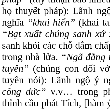
họ thuyết pháp): Lãnh ng
nghĩa
“khai hiển”
(khai t
“Bạt xuất chúng sanh xứ 
sanh khỏi các chỗ đắm chấp
trong nhà lửa.
“Ngã đẳng 
tuyên”
(chúng con đối vớ
tuyên nói): Lãnh ngộ ý 
công đức”
v
.
v… trong p
thỉnh cầu phát Tích, [hàm 