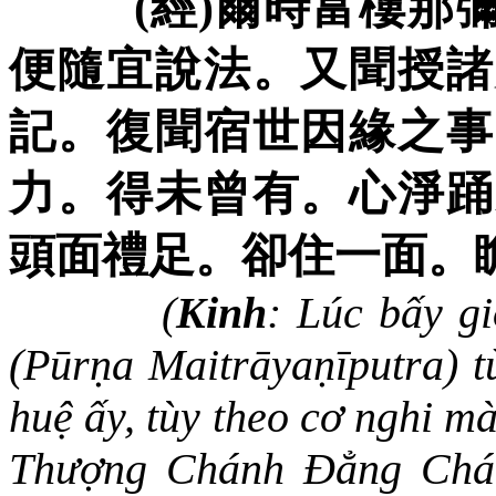
(
經
)
爾時富樓那
便隨宜說法。又聞授諸
記。復聞宿世因緣之事
力。得未曾有。心淨踊
頭面禮足。卻住一面。
(
Kinh
: Lúc bấy g
(Pūrṇa Maitrāyaṇīputra) 
huệ
ấy, tùy theo cơ nghi m
Thượng Chánh Đẳng Chánh