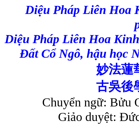
Diệu Pháp Liên Hoa 
Diệu Pháp Liên Hoa Kinh
Đất Cổ Ngô, hậu học N
妙法蓮
古吳後
Chuyển ngữ: Bửu 
Giảo duyệt: Đứ