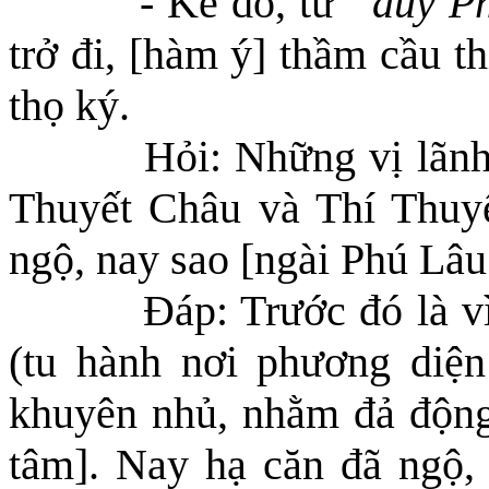
- Kế đó, từ
“duy P
trở đi, [hàm ý] thầm cầu t
thọ ký.
Hỏi: Những vị lãnh
Thuyết Châu và Thí Thuyế
ngộ, nay sao [ngài Phú Lâu
Đáp: Trước đó là v
(tu hành nơi phương diện
khuyên nhủ,
nhằm
đả động
tâm]. Nay hạ căn đã ngộ,