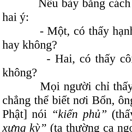
Nêu bày bằng cách
hai ý:
- Một, có thấy hạn
hay không?
- Hai, có thấy c
không?
Mọi người chỉ thấy
chẳng thể biết nơi Bổn,
ôn
Phật]
nói
“kiến phủ”
(thấ
xưng kỳ”
(ta thường ca ngợ