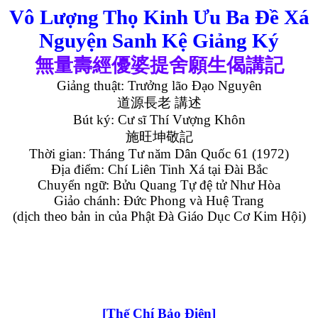
Vô Lượng Thọ Kinh Ưu Ba Đề Xá
Nguyện Sanh Kệ Giảng Ký
無量壽經優婆提舍願生偈講記
Giảng thuật: Trưởng lão Đạo Nguyên
道源長老
講述
Bút ký: Cư sĩ Thí Vượng Khôn
施旺坤敬記
Thời gian: Tháng Tư năm Dân Quốc 61 (1972)
Địa điểm: Chí Liên Tinh Xá tại Đài Bắc
Chuyển ngữ: Bửu Quang Tự đệ tử Như Hòa
Giảo chánh: Đức Phong và Huệ Trang
(dịch theo bản in của Phật Đà Giáo Dục Cơ Kim Hội)
[Thế Chí Bảo Điện]