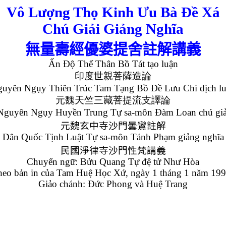
Vô Lượng Thọ Kinh Ưu Bà Đề Xá
Chú Giải Giảng Nghĩa
無量壽經優婆提舍註解講義
Ấn Độ Thế Thân Bồ Tát tạo luận
印度世親菩薩造論
uyên Ngụy Thiên Trúc Tam Tạng Bồ Đề Lưu Chi dịch l
元魏天竺三藏菩提流支譯論
Nguyên Ngụy Huyền Trung Tự sa-môn Đàm Loan chú giả
元魏玄中寺
沙門曇鸞註解
Dân Quốc Tịnh Luật Tự sa-môn Tánh Phạm giảng nghĩa
民國淨律寺
沙
門性梵講義
Chuyển ngữ: Bửu Quang Tự đệ tử Như Hòa
theo bản in của Tam Huệ Học Xứ, ngày 1 tháng 1 năm 199
Giảo chánh: Đức Phong và Huệ Trang