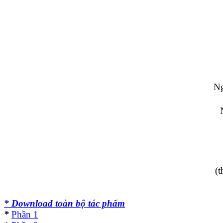
Ng
(
* Download toàn bộ tác phẩm
*
Phần 1