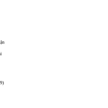
uận
i
9)